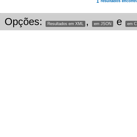
1
resultados encontr
Opções:
,
e
Resultados em XML
em JSON
em 