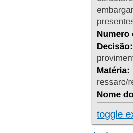
embargant
presente
Numero 
Decisão:
proviment
Matéria:
ressarc/re
Nome do 
toggle e