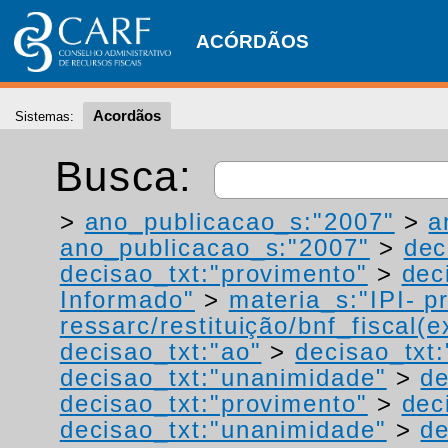
ACÓRDÃOS
Acordãos
Sistemas:
Busca:
>
ano_publicacao_s:"2007"
>
a
ano_publicacao_s:"2007"
>
dec
decisao_txt:"provimento"
>
dec
Informado"
>
materia_s:"IPI- p
ressarc/restituição/bnf_fiscal(ex
decisao_txt:"ao"
>
decisao_txt:
decisao_txt:"unanimidade"
>
de
decisao_txt:"provimento"
>
dec
decisao_txt:"unanimidade"
>
de