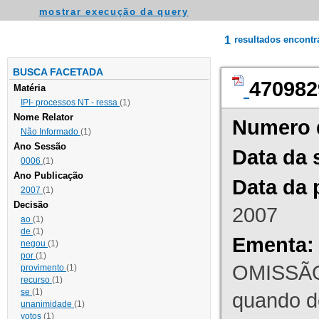
mostrar execução da query
1
resultados encont
BUSCA FACETADA
470982
Matéria
IPI- processos NT - ressa
(1)
Nome Relator
Numero 
Não Informado
(1)
Ano Sessão
Data da 
0006
(1)
Ano Publicação
Data da 
2007
(1)
Decisão
2007
ao
(1)
de
(1)
Ementa:
negou
(1)
por
(1)
OMISSÃO
provimento
(1)
recurso
(1)
se
(1)
quando d
unanimidade
(1)
votos
(1)