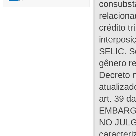
consubst
relaciona
crédito tr
interpos
SELIC. S
gênero re
Decreto n
atualizad
art. 39 d
EMBARG
NO JULG
caracteri