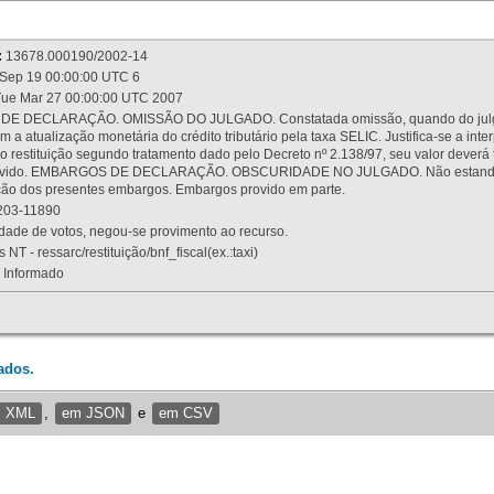
:
13678.000190/2002-14
Sep 19 00:00:00 UTC 6
ue Mar 27 00:00:00 UTC 2007
 DECLARAÇÃO. OMISSÃO DO JULGADO. Constatada omissão, quando do julgamen
m a atualização monetária do crédito tributário pela taxa SELIC. Justifica-se a 
 restituição segundo tratamento dado pelo Decreto nº 2.138/97, seu valor deverá 
rovido. EMBARGOS DE DECLARAÇÃO. OBSCURIDADE NO JULGADO. Não estando dev
osição dos presentes embargos. Embargos provido em parte.
03-11890
ade de votos, negou-se provimento ao recurso.
 NT - ressarc/restituição/bnf_fiscal(ex.:taxi)
Informado
ados.
m XML
,
em JSON
e
em CSV