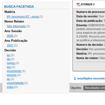
4709829
#
BUSCA FACETADA
Matéria
Numero do processo
Data da sessão:
Sun 
IPI- processos NT - ressa
(1)
Data da publicação:
T
Nome Relator
Ementa:
EMBARGOS DE
Não Informado
(1)
pedido relacionado co
Ano Sessão
uma espécie do gênero
0006
(1)
9.250/95. Recurso p
se justifica a interp
Ano Publicação
Numero da decisão:
2
2007
(1)
Decisão:
Por unanimid
Decisão
Matéria:
IPI- processos
ao
(1)
Nome do relator:
Não 
de
(1)
negou
(1)
por
(1)
provimento
(1)
recurso
(1)
1
resultados encontr
se
(1)
unanimidade
(1)
votos
(1)
Opções:
Resultados e