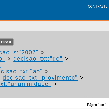
CONTRASTE
cao_s:"2007"
>
o"
>
decisao_txt:"de"
>
-
cisao_txt:"ao"
>
>
decisao_txt:"provimento"
>
txt:"unanimidade"
>
Página
1
de
1