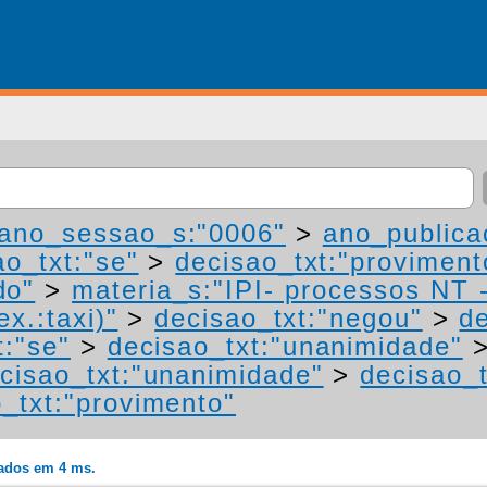
ano_sessao_s:"0006"
>
ano_publica
ao_txt:"se"
>
decisao_txt:"proviment
do"
>
materia_s:"IPI- processos NT 
ex.:taxi)"
>
decisao_txt:"negou"
>
de
t:"se"
>
decisao_txt:"unanimidade"
cisao_txt:"unanimidade"
>
decisao_
_txt:"provimento"
rados em 4 ms.