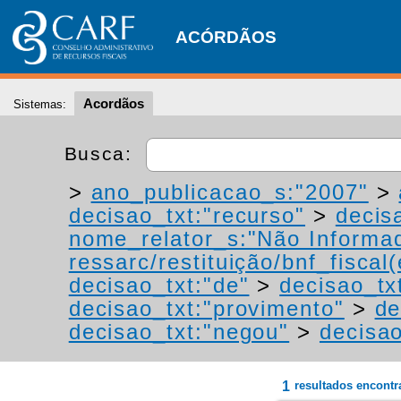
ACÓRDÃOS
Acordãos
Sistemas:
Busca:
>
ano_publicacao_s:"2007"
>
decisao_txt:"recurso"
>
decis
nome_relator_s:"Não Informa
ressarc/restituição/bnf_fiscal(
decisao_txt:"de"
>
decisao_tx
decisao_txt:"provimento"
>
de
decisao_txt:"negou"
>
decisao
1
resultados encont