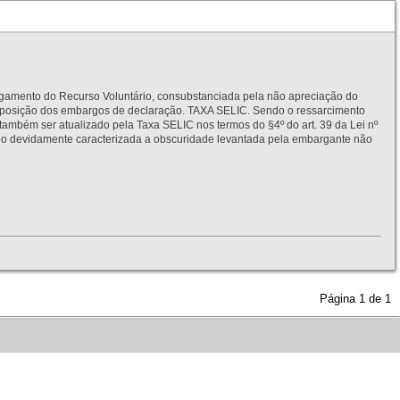
to do Recurso Voluntário, consubstanciada pela não apreciação do
interposição dos embargos de declaração. TAXA SELIC. Sendo o ressarcimento
também ser atualizado pela Taxa SELIC nos termos do §4º do art. 39 da Lei nº
idamente caracterizada a obscuridade levantada pela embargante não
Página
1
de
1