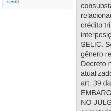
votos
(1)
consubst
relaciona
crédito tr
interpos
SELIC. S
gênero re
Decreto n
atualizad
art. 39 d
EMBARG
NO JULG