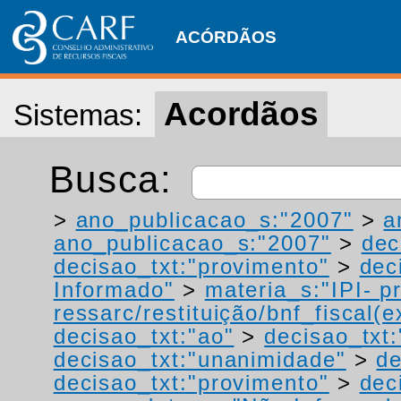
ACÓRDÃOS
Acordãos
Sistemas:
Busca:
>
ano_publicacao_s:"2007"
>
a
ano_publicacao_s:"2007"
>
dec
decisao_txt:"provimento"
>
dec
Informado"
>
materia_s:"IPI- p
ressarc/restituição/bnf_fiscal(ex
decisao_txt:"ao"
>
decisao_txt:
decisao_txt:"unanimidade"
>
de
decisao_txt:"provimento"
>
dec