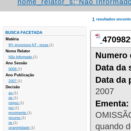
nome_relator_s:"Não Informad
1
resultados encont
BUSCA FACETADA
470982
Matéria
IPI- processos NT - ressa
(1)
Nome Relator
Numero 
Não Informado
(1)
Ano Sessão
Data da 
0006
(1)
Ano Publicação
Data da 
2007
(1)
Decisão
2007
ao
(1)
de
(1)
Ementa:
negou
(1)
por
(1)
OMISSÃO
provimento
(1)
recurso
(1)
se
(1)
quando d
unanimidade
(1)