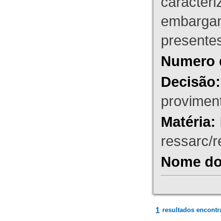
caracteri
embargant
presente
Numero 
Decisão:
proviment
Matéria:
ressarc/re
Nome do 
1
resultados encontr