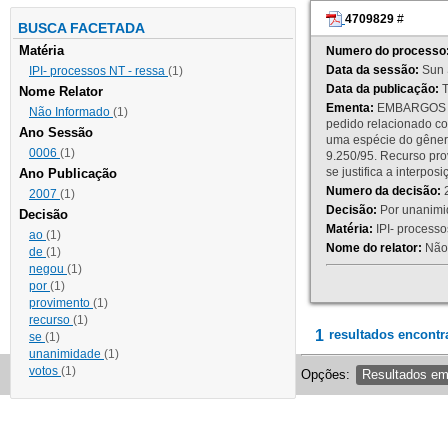
4709829
#
BUSCA FACETADA
Matéria
Numero do processo
Data da sessão:
Sun 
IPI- processos NT - ressa
(1)
Data da publicação:
T
Nome Relator
Ementa:
EMBARGOS DE
Não Informado
(1)
pedido relacionado co
Ano Sessão
uma espécie do gênero
0006
(1)
9.250/95. Recurso p
se justifica a interp
Ano Publicação
Numero da decisão:
2
2007
(1)
Decisão:
Por unanimid
Decisão
Matéria:
IPI- processos
ao
(1)
Nome do relator:
Não 
de
(1)
negou
(1)
por
(1)
provimento
(1)
recurso
(1)
1
resultados encontr
se
(1)
unanimidade
(1)
votos
(1)
Opções:
Resultados e