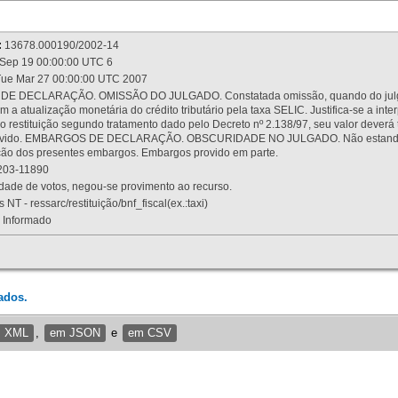
:
13678.000190/2002-14
Sep 19 00:00:00 UTC 6
ue Mar 27 00:00:00 UTC 2007
 DECLARAÇÃO. OMISSÃO DO JULGADO. Constatada omissão, quando do julgamen
m a atualização monetária do crédito tributário pela taxa SELIC. Justifica-se a 
 restituição segundo tratamento dado pelo Decreto nº 2.138/97, seu valor deverá 
rovido. EMBARGOS DE DECLARAÇÃO. OBSCURIDADE NO JULGADO. Não estando dev
osição dos presentes embargos. Embargos provido em parte.
03-11890
ade de votos, negou-se provimento ao recurso.
 NT - ressarc/restituição/bnf_fiscal(ex.:taxi)
Informado
ados.
m XML
,
em JSON
e
em CSV