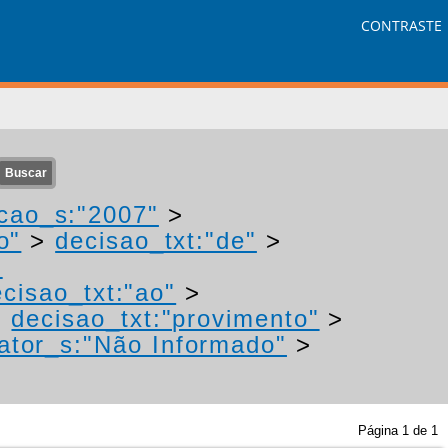
CONTRASTE
cao_s:"2007"
>
o"
>
decisao_txt:"de"
>
-
cisao_txt:"ao"
>
>
decisao_txt:"provimento"
>
ator_s:"Não Informado"
>
Página
1
de
1