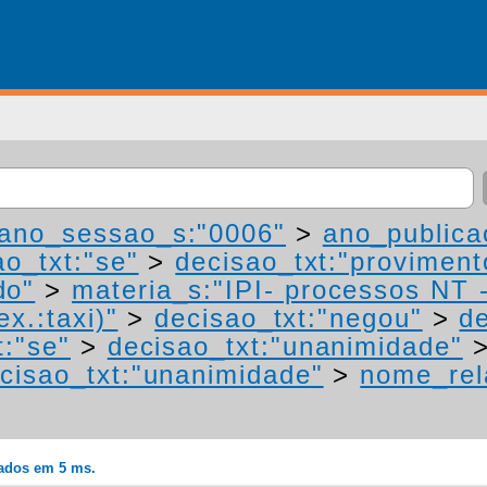
ano_sessao_s:"0006"
>
ano_publica
ao_txt:"se"
>
decisao_txt:"proviment
do"
>
materia_s:"IPI- processos NT 
ex.:taxi)"
>
decisao_txt:"negou"
>
de
t:"se"
>
decisao_txt:"unanimidade"
cisao_txt:"unanimidade"
>
nome_rel
rados em 5 ms.