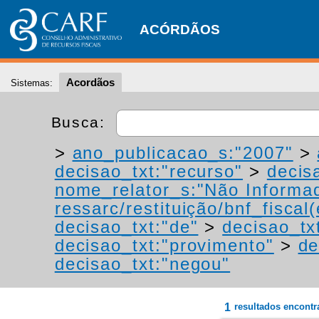
ACÓRDÃOS
Acordãos
Sistemas:
Busca:
>
ano_publicacao_s:"2007"
>
decisao_txt:"recurso"
>
decis
nome_relator_s:"Não Informa
ressarc/restituição/bnf_fiscal(
decisao_txt:"de"
>
decisao_tx
decisao_txt:"provimento"
>
de
decisao_txt:"negou"
1
resultados encont