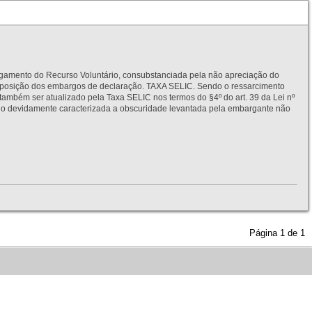
to do Recurso Voluntário, consubstanciada pela não apreciação do
interposição dos embargos de declaração. TAXA SELIC. Sendo o ressarcimento
também ser atualizado pela Taxa SELIC nos termos do §4º do art. 39 da Lei nº
idamente caracterizada a obscuridade levantada pela embargante não
Página
1
de
1