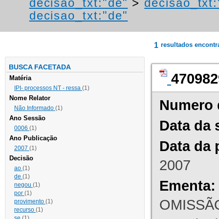
decisao_txt:"de"
>
decisao_txt
decisao_txt:"de"
1
resultados encont
BUSCA FACETADA
470982
Matéria
IPI- processos NT - ressa
(1)
Nome Relator
Numero 
Não Informado
(1)
Ano Sessão
Data da 
0006
(1)
Ano Publicação
Data da 
2007
(1)
Decisão
2007
ao
(1)
de
(1)
Ementa:
negou
(1)
por
(1)
OMISSÃO
provimento
(1)
recurso
(1)
se
(1)