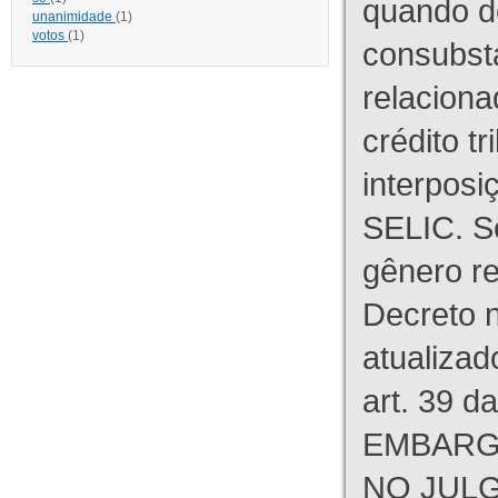
quando d
unanimidade
(1)
votos
(1)
consubst
relaciona
crédito tr
interpos
SELIC. S
gênero re
Decreto n
atualizad
art. 39 d
EMBARG
NO JULG