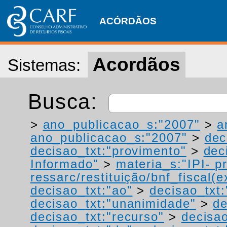
ACÓRDÃOS
Acordãos
Sistemas:
Busca:
>
ano_publicacao_s:"2007"
>
a
ano_publicacao_s:"2007"
>
dec
decisao_txt:"provimento"
>
dec
Informado"
>
materia_s:"IPI- p
ressarc/restituição/bnf_fiscal(ex
decisao_txt:"ao"
>
decisao_txt:
decisao_txt:"unanimidade"
>
de
decisao_txt:"recurso"
>
decisao