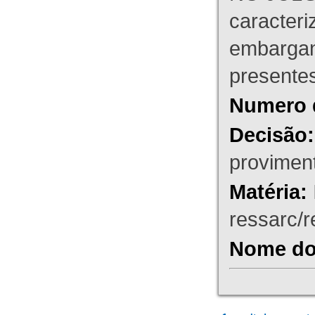
caracteri
embargant
presente
Numero 
Decisão:
proviment
Matéria:
ressarc/re
Nome do 