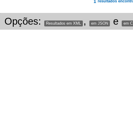
1
resultados encontr
Opções:
,
e
Resultados em XML
em JSON
em 