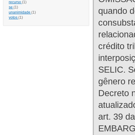
recurso
(1)
se
(1)
quando d
unanimidade
(1)
votos
(1)
consubst
relaciona
crédito tr
interpos
SELIC. S
gênero re
Decreto n
atualizad
art. 39 d
EMBARG