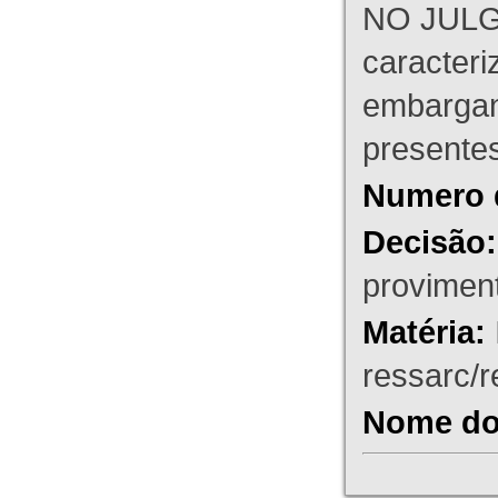
NO JULG
caracteri
embargant
presente
Numero 
Decisão:
proviment
Matéria:
ressarc/re
Nome do 