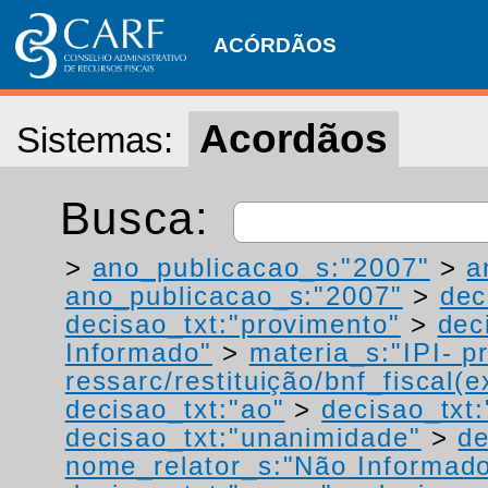
ACÓRDÃOS
Acordãos
Sistemas:
Busca:
>
ano_publicacao_s:"2007"
>
a
ano_publicacao_s:"2007"
>
dec
decisao_txt:"provimento"
>
dec
Informado"
>
materia_s:"IPI- p
ressarc/restituição/bnf_fiscal(ex
decisao_txt:"ao"
>
decisao_txt:
decisao_txt:"unanimidade"
>
de
nome_relator_s:"Não Informad