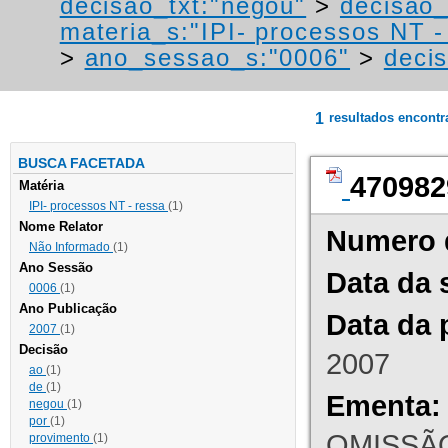
decisao_txt:"negou"
>
decisao_
materia_s:"IPI- processos NT - r
>
ano_sessao_s:"0006"
>
decis
1
resultados encont
BUSCA FACETADA
470982
Matéria
IPI- processos NT - ressa
(1)
Nome Relator
Numero 
Não Informado
(1)
Ano Sessão
Data da 
0006
(1)
Ano Publicação
Data da 
2007
(1)
Decisão
2007
ao
(1)
de
(1)
Ementa:
negou
(1)
por
(1)
OMISSÃO
provimento
(1)