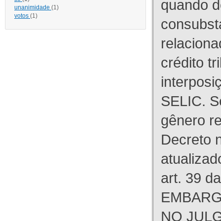
quando d
unanimidade
(1)
votos
(1)
consubst
relaciona
crédito tr
interpos
SELIC. S
gênero re
Decreto n
atualizad
art. 39 d
EMBARG
NO JULG