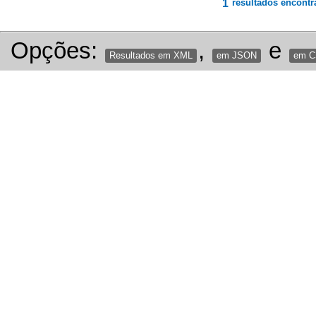
1
resultados encontr
Opções:
,
e
Resultados em XML
em JSON
em 