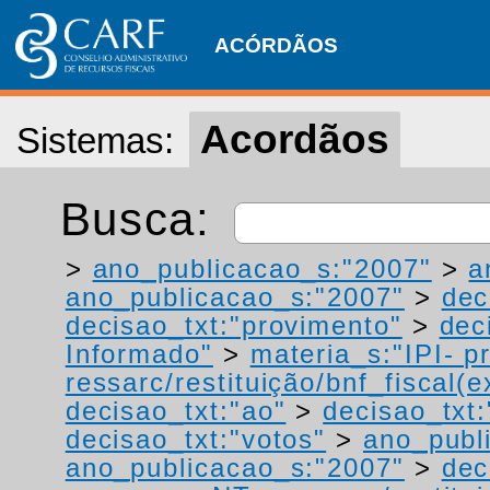
ACÓRDÃOS
Acordãos
Sistemas:
Busca:
>
ano_publicacao_s:"2007"
>
a
ano_publicacao_s:"2007"
>
dec
decisao_txt:"provimento"
>
dec
Informado"
>
materia_s:"IPI- p
ressarc/restituição/bnf_fiscal(ex
decisao_txt:"ao"
>
decisao_txt:
decisao_txt:"votos"
>
ano_publ
ano_publicacao_s:"2007"
>
dec