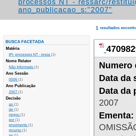
processos NT - ressarc/restituiç
ano_publicacao_s:"2007"
1
resultados encont
BUSCA FACETADA
470982
Matéria
IPI- processos NT - ressa
(1)
Nome Relator
Numero 
Não Informado
(1)
Ano Sessão
Data da 
0006
(1)
Ano Publicação
Data da 
2007
(1)
Decisão
2007
ao
(1)
de
(1)
Ementa:
negou
(1)
por
(1)
OMISSÃO
provimento
(1)
recurso
(1)
se
(1)