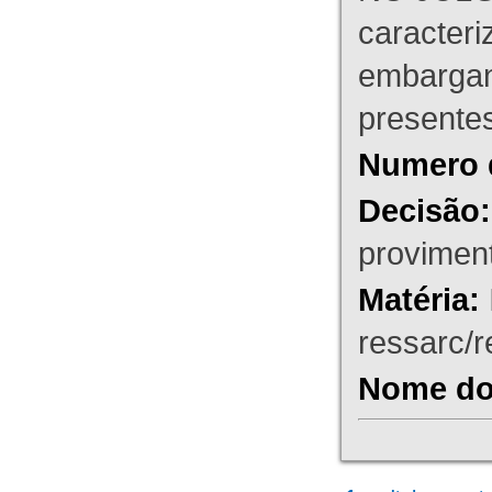
caracteri
embargant
presente
Numero 
Decisão:
proviment
Matéria:
ressarc/re
Nome do 