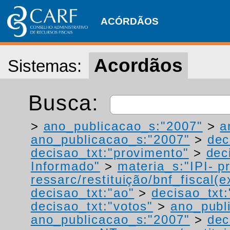
ACÓRDÃOS
Acordãos
Sistemas:
Busca:
>
ano_publicacao_s:"2007"
>
a
ano_publicacao_s:"2007"
>
dec
decisao_txt:"provimento"
>
dec
Informado"
>
materia_s:"IPI- p
ressarc/restituição/bnf_fiscal(ex
decisao_txt:"ao"
>
decisao_txt:
decisao_txt:"votos"
>
ano_publ
ano_publicacao_s:"2007"
>
dec