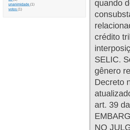
quando d
unanimidade
(1)
votos
(1)
consubst
relaciona
crédito tr
interpos
SELIC. S
gênero re
Decreto n
atualizad
art. 39 d
EMBARG
NO JULG