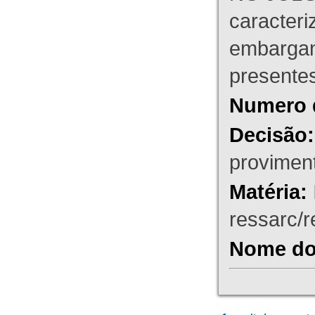
caracteri
embargant
presente
Numero 
Decisão:
proviment
Matéria:
ressarc/re
Nome do 