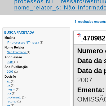
processos NT - ressarc/restituiç
nome_relator_s:"Não Informad
1
resultados encont
BUSCA FACETADA
470982
Matéria
IPI- processos NT - ressa
(1)
Nome Relator
Numero 
Não Informado
(1)
Ano Sessão
Data da 
0006
(1)
Ano Publicação
Data da 
2007
(1)
Decisão
2007
ao
(1)
de
(1)
Ementa:
negou
(1)
por
(1)
OMISSÃO
provimento
(1)
recurso
(1)
se
(1)