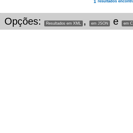
1
resultados encontr
Opções:
,
e
Resultados em XML
em JSON
em 