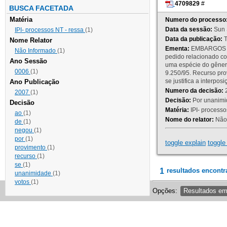
4709829
#
BUSCA FACETADA
Matéria
Numero do processo
Data da sessão:
Sun 
IPI- processos NT - ressa
(1)
Data da publicação:
T
Nome Relator
Ementa:
EMBARGOS DE
Não Informado
(1)
pedido relacionado co
Ano Sessão
uma espécie do gênero
0006
(1)
9.250/95. Recurso p
se justifica a interp
Ano Publicação
Numero da decisão:
2
2007
(1)
Decisão:
Por unanimid
Decisão
Matéria:
IPI- processos
ao
(1)
Nome do relator:
Não 
de
(1)
negou
(1)
por
(1)
toggle explain
toggle 
provimento
(1)
recurso
(1)
se
(1)
1
resultados encontr
unanimidade
(1)
votos
(1)
Opções:
Resultados e