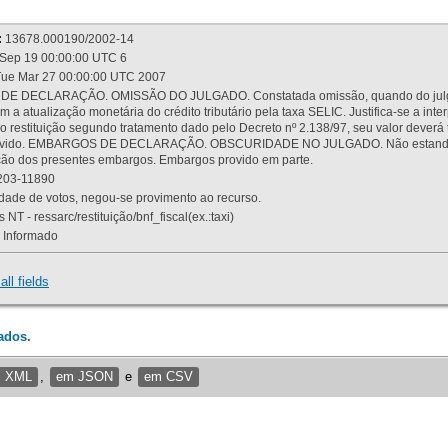
:
13678.000190/2002-14
Sep 19 00:00:00 UTC 6
ue Mar 27 00:00:00 UTC 2007
 DECLARAÇÃO. OMISSÃO DO JULGADO. Constatada omissão, quando do julgamen
m a atualização monetária do crédito tributário pela taxa SELIC. Justifica-se a 
 restituição segundo tratamento dado pelo Decreto nº 2.138/97, seu valor deverá 
rovido. EMBARGOS DE DECLARAÇÃO. OBSCURIDADE NO JULGADO. Não estando dev
osição dos presentes embargos. Embargos provido em parte.
03-11890
ade de votos, negou-se provimento ao recurso.
 NT - ressarc/restituição/bnf_fiscal(ex.:taxi)
Informado
all fields
ados.
m XML
,
em JSON
e
em CSV