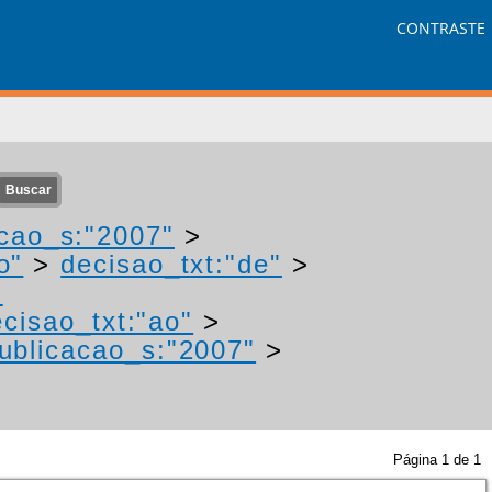
CONTRASTE
cao_s:"2007"
>
o"
>
decisao_txt:"de"
>
-
cisao_txt:"ao"
>
ublicacao_s:"2007"
>
Página
1
de
1