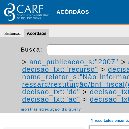
ACÓRDÃOS
Acordãos
Sistemas:
Busca:
>
ano_publicacao_s:"2007"
>
decisao_txt:"recurso"
>
decis
nome_relator_s:"Não Informa
ressarc/restituição/bnf_fiscal(
decisao_txt:"de"
>
decisao_tx
decisao_txt:"ao"
>
decisao_tx
mostrar execução da query
1
resultados encont