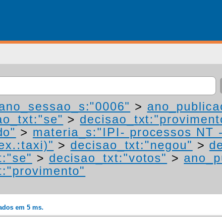
ano_sessao_s:"0006"
>
ano_publica
ao_txt:"se"
>
decisao_txt:"proviment
do"
>
materia_s:"IPI- processos NT 
ex.:taxi)"
>
decisao_txt:"negou"
>
de
t:"se"
>
decisao_txt:"votos"
>
ano_p
t:"provimento"
rados em 5 ms.