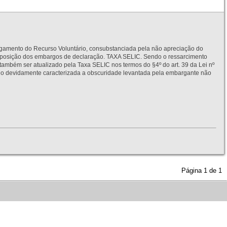
to do Recurso Voluntário, consubstanciada pela não apreciação do
interposição dos embargos de declaração. TAXA SELIC. Sendo o ressarcimento
também ser atualizado pela Taxa SELIC nos termos do §4º do art. 39 da Lei nº
idamente caracterizada a obscuridade levantada pela embargante não
Página
1
de
1