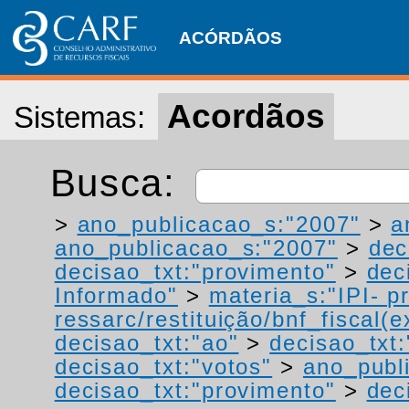
ACÓRDÃOS
Acordãos
Sistemas:
Busca:
>
ano_publicacao_s:"2007"
>
a
ano_publicacao_s:"2007"
>
dec
decisao_txt:"provimento"
>
dec
Informado"
>
materia_s:"IPI- p
ressarc/restituição/bnf_fiscal(ex
decisao_txt:"ao"
>
decisao_txt:
decisao_txt:"votos"
>
ano_publ
decisao_txt:"provimento"
>
dec