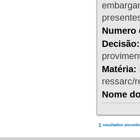
embargant
presente
Numero 
Decisão:
proviment
Matéria:
ressarc/re
Nome do 
1
resultados encontr