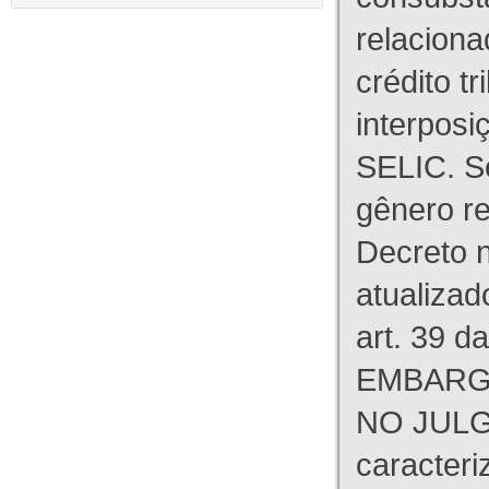
relaciona
crédito tr
interpos
SELIC. S
gênero re
Decreto n
atualizad
art. 39 d
EMBARG
NO JULG
caracteri