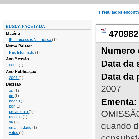
1
resultados encont
BUSCA FACETADA
470982
Matéria
IPI- processos NT - ressa
(1)
Nome Relator
Numero 
Não Informado
(1)
Ano Sessão
Data da 
0006
(1)
Ano Publicação
Data da 
2007
(1)
Decisão
2007
ao
(1)
de
(1)
Ementa:
negou
(1)
por
(1)
OMISSÃO
provimento
(1)
recurso
(1)
se
(1)
quando d
unanimidade
(1)
votos
(1)
consubst