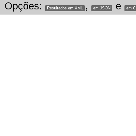
Opções:
,
e
Resultados em XML
em JSON
em 