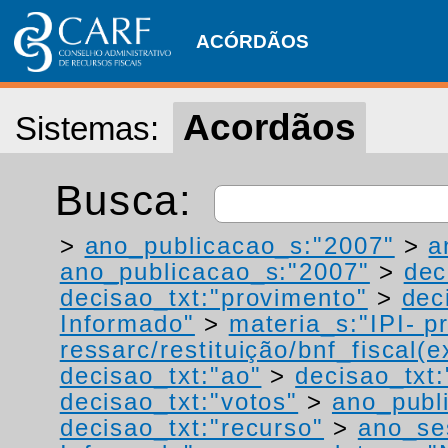
ACÓRDÃOS
Acordãos
Sistemas:
Busca:
>
ano_publicacao_s:"2007"
>
a
ano_publicacao_s:"2007"
>
dec
decisao_txt:"provimento"
>
dec
Informado"
>
materia_s:"IPI- p
ressarc/restituição/bnf_fiscal(ex
decisao_txt:"ao"
>
decisao_txt:
decisao_txt:"votos"
>
ano_publ
decisao_txt:"recurso"
>
ano_se