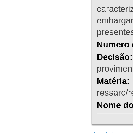
caracteri
embargant
presente
Numero 
Decisão:
proviment
Matéria:
ressarc/re
Nome do 