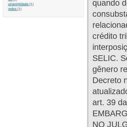
quando d
unanimidade
(1)
votos
(1)
consubst
relaciona
crédito tr
interpos
SELIC. S
gênero re
Decreto n
atualizad
art. 39 d
EMBARG
NO JULG