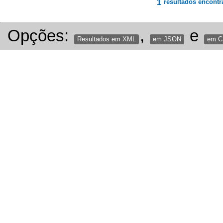
1
resultados encontr
Opções:
,
e
Resultados em XML
em JSON
em 