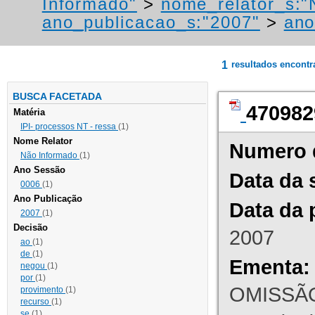
Informado"
>
nome_relator_s:"
ano_publicacao_s:"2007"
>
ano
1
resultados encont
BUSCA FACETADA
470982
Matéria
IPI- processos NT - ressa
(1)
Nome Relator
Numero 
Não Informado
(1)
Ano Sessão
Data da 
0006
(1)
Ano Publicação
Data da 
2007
(1)
Decisão
2007
ao
(1)
de
(1)
Ementa:
negou
(1)
por
(1)
OMISSÃO
provimento
(1)
recurso
(1)
se
(1)