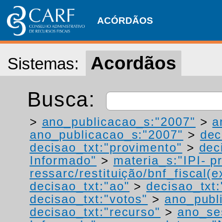
ACÓRDÃOS
Acordãos
Sistemas:
Busca:
>
ano_publicacao_s:"2007"
>
a
ano_publicacao_s:"2007"
>
dec
decisao_txt:"provimento"
>
dec
Informado"
>
materia_s:"IPI- p
ressarc/restituição/bnf_fiscal(ex
decisao_txt:"ao"
>
decisao_txt:
decisao_txt:"votos"
>
ano_publ
decisao_txt:"recurso"
>
ano_se