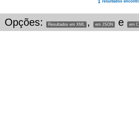
1
resultados encontr
Opções:
,
e
Resultados em XML
em JSON
em 