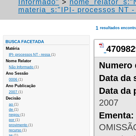
Informado"
>
nome_relator_s:"
materia_s:"IPI- processos NT - r
1
resultados encont
BUSCA FACETADA
470982
Matéria
IPI- processos NT - ressa
(1)
Nome Relator
Numero 
Não Informado
(1)
Ano Sessão
Data da 
0006
(1)
Ano Publicação
Data da 
2007
(1)
Decisão
2007
ao
(1)
de
(1)
Ementa:
negou
(1)
por
(1)
OMISSÃO
provimento
(1)
recurso
(1)
se
(1)