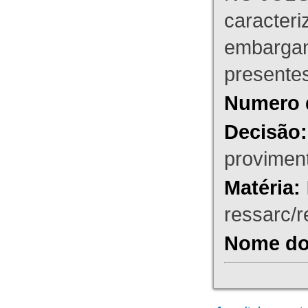
caracteri
embargant
presente
Numero 
Decisão:
proviment
Matéria:
ressarc/re
Nome do 