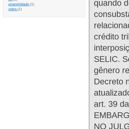
quando d
unanimidade
(1)
votos
(1)
consubst
relaciona
crédito tr
interpos
SELIC. S
gênero re
Decreto n
atualizad
art. 39 d
EMBARG
NO JULG