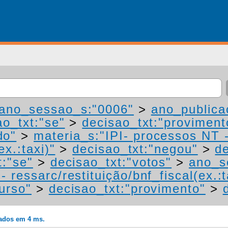
ano_sessao_s:"0006"
>
ano_publica
ao_txt:"se"
>
decisao_txt:"proviment
do"
>
materia_s:"IPI- processos NT 
ex.:taxi)"
>
decisao_txt:"negou"
>
de
t:"se"
>
decisao_txt:"votos"
>
ano_s
 ressarc/restituição/bnf_fiscal(ex.:t
urso"
>
decisao_txt:"provimento"
>
rados em 4 ms.