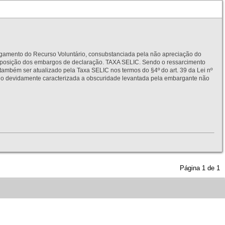
to do Recurso Voluntário, consubstanciada pela não apreciação do
interposição dos embargos de declaração. TAXA SELIC. Sendo o ressarcimento
também ser atualizado pela Taxa SELIC nos termos do §4º do art. 39 da Lei nº
idamente caracterizada a obscuridade levantada pela embargante não
Página
1
de
1