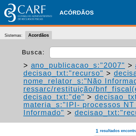
ACÓRDÃOS
Acordãos
Sistemas:
Busca:
>
ano_publicacao_s:"2007"
>
decisao_txt:"recurso"
>
decis
nome_relator_s:"Não Informa
ressarc/restituição/bnf_fiscal(
decisao_txt:"de"
>
decisao_tx
materia_s:"IPI- processos NT -
Informado"
>
decisao_txt:"rec
1
resultados encont