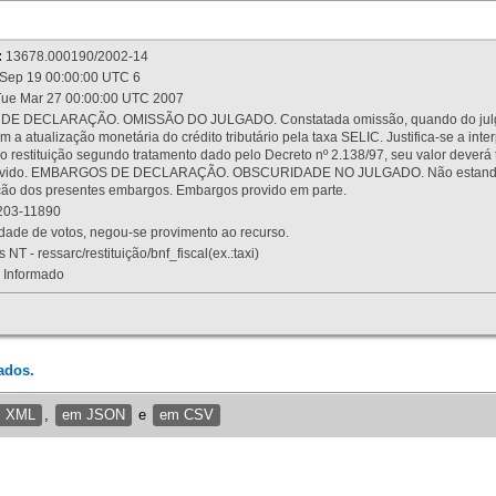
:
13678.000190/2002-14
Sep 19 00:00:00 UTC 6
ue Mar 27 00:00:00 UTC 2007
 DECLARAÇÃO. OMISSÃO DO JULGADO. Constatada omissão, quando do julgamen
m a atualização monetária do crédito tributário pela taxa SELIC. Justifica-se a 
 restituição segundo tratamento dado pelo Decreto nº 2.138/97, seu valor deverá 
rovido. EMBARGOS DE DECLARAÇÃO. OBSCURIDADE NO JULGADO. Não estando dev
osição dos presentes embargos. Embargos provido em parte.
03-11890
ade de votos, negou-se provimento ao recurso.
 NT - ressarc/restituição/bnf_fiscal(ex.:taxi)
Informado
ados.
m XML
,
em JSON
e
em CSV