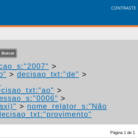
CONTRASTE
cao_s:"2007"
>
o"
>
decisao_txt:"de"
>
-
cisao_txt:"ao"
>
essao_s:"0006"
>
axi)"
>
nome_relator_s:"Não
decisao_txt:"provimento"
Página
1
de
1