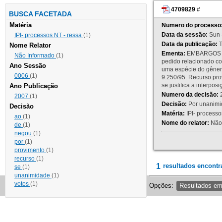
4709829
#
BUSCA FACETADA
Matéria
Numero do processo
Data da sessão:
Sun 
IPI- processos NT - ressa
(1)
Data da publicação:
T
Nome Relator
Ementa:
EMBARGOS DE
Não Informado
(1)
pedido relacionado co
Ano Sessão
uma espécie do gênero
0006
(1)
9.250/95. Recurso p
se justifica a interp
Ano Publicação
Numero da decisão:
2
2007
(1)
Decisão:
Por unanimid
Decisão
Matéria:
IPI- processos
ao
(1)
Nome do relator:
Não 
de
(1)
negou
(1)
por
(1)
provimento
(1)
recurso
(1)
1
resultados encontr
se
(1)
unanimidade
(1)
votos
(1)
Opções:
Resultados e