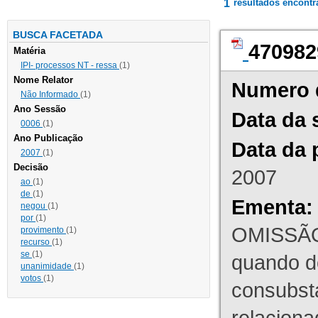
1
resultados encont
BUSCA FACETADA
470982
Matéria
IPI- processos NT - ressa
(1)
Nome Relator
Numero 
Não Informado
(1)
Ano Sessão
Data da 
0006
(1)
Ano Publicação
Data da 
2007
(1)
Decisão
2007
ao
(1)
de
(1)
Ementa:
negou
(1)
por
(1)
OMISSÃO
provimento
(1)
recurso
(1)
se
(1)
quando d
unanimidade
(1)
votos
(1)
consubst
relaciona