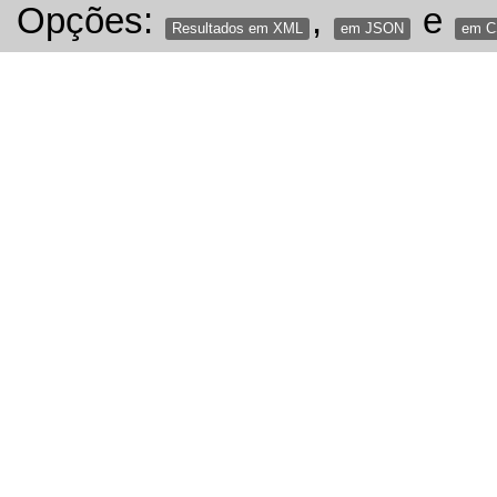
Opções:
,
e
Resultados em XML
em JSON
em 