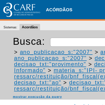
ACÓRDÃOS
Acordãos
Sistemas:
Busca:
>
ano_publicacao_s:"2007"
>
a
ano_publicacao_s:"2007"
>
dec
decisao_txt:"provimento"
>
dec
Informado"
>
materia_s:"IPI- p
ressarc/restituição/bnf_fiscal(ex
decisao_txt:"ao"
>
decisao_txt:
ressarc/restituição/bnf_fiscal(ex
mostrar execução da query