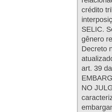
crédito tr
interpos
SELIC. S
gênero re
Decreto n
atualizad
art. 39 d
EMBARG
NO JULG
caracteri
embargant