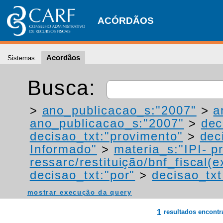
ACÓRDÃOS
Acordãos
Sistemas:
Busca:
>
ano_publicacao_s:"2007"
>
a
ano_publicacao_s:"2007"
>
dec
decisao_txt:"provimento"
>
dec
Informado"
>
materia_s:"IPI- p
ressarc/restituição/bnf_fiscal(ex
decisao_txt:"por"
>
decisao_txt
mostrar execução da query
1
resultados encont