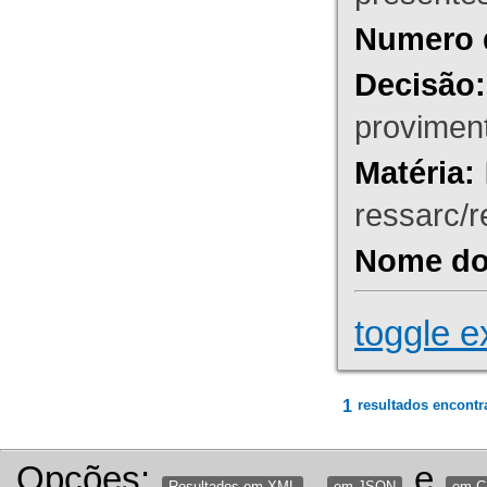
Numero 
Decisão:
proviment
Matéria:
ressarc/re
Nome do 
toggle e
1
resultados encontr
Opções:
,
e
Resultados em XML
em JSON
em 