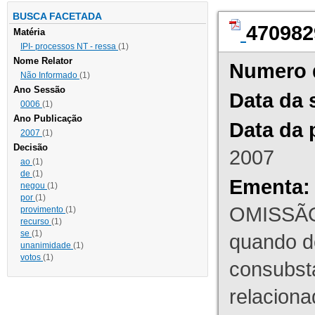
BUSCA FACETADA
470982
Matéria
IPI- processos NT - ressa
(1)
Nome Relator
Numero 
Não Informado
(1)
Ano Sessão
Data da 
0006
(1)
Ano Publicação
Data da 
2007
(1)
Decisão
2007
ao
(1)
de
(1)
Ementa:
negou
(1)
por
(1)
OMISSÃO
provimento
(1)
recurso
(1)
se
(1)
quando d
unanimidade
(1)
votos
(1)
consubst
relaciona