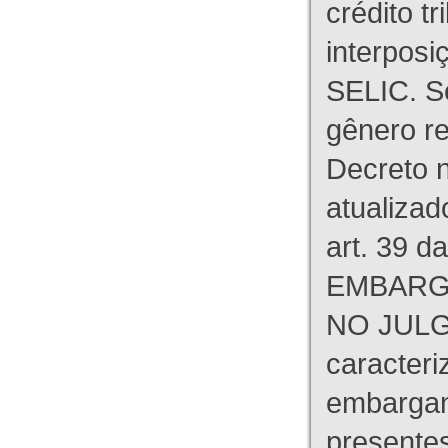
crédito tr
interpos
SELIC. S
gênero re
Decreto n
atualizad
art. 39 d
EMBARG
NO JULG
caracteri
embargant
presente