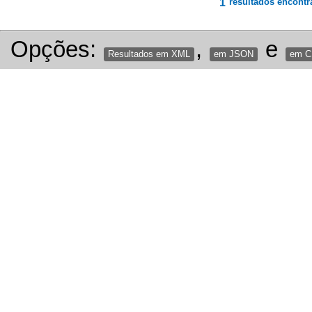
1
resultados encontr
Opções:
,
e
Resultados em XML
em JSON
em 