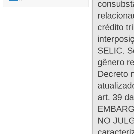
consubst
relaciona
crédito tr
interpos
SELIC. S
gênero re
Decreto n
atualizad
art. 39 d
EMBARG
NO JULG
caracteri