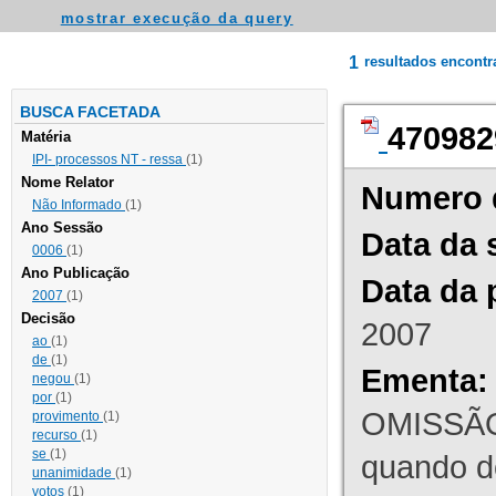
mostrar execução da query
1
resultados encont
BUSCA FACETADA
470982
Matéria
IPI- processos NT - ressa
(1)
Nome Relator
Numero 
Não Informado
(1)
Ano Sessão
Data da 
0006
(1)
Ano Publicação
Data da 
2007
(1)
Decisão
2007
ao
(1)
de
(1)
Ementa:
negou
(1)
por
(1)
OMISSÃO
provimento
(1)
recurso
(1)
se
(1)
quando d
unanimidade
(1)
votos
(1)