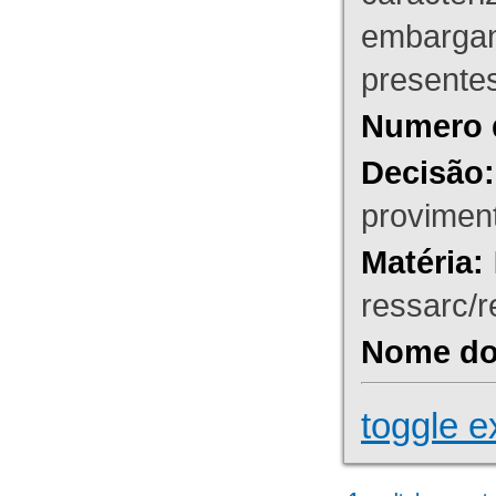
embargant
presente
Numero 
Decisão:
proviment
Matéria:
ressarc/re
Nome do 
toggle e