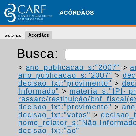
ACÓRDÃOS
Acordãos
Sistemas:
Busca:
>
ano_publicacao_s:"2007"
>
a
ano_publicacao_s:"2007"
>
dec
decisao_txt:"provimento"
>
dec
Informado"
>
materia_s:"IPI- p
ressarc/restituição/bnf_fiscal(ex
decisao_txt:"provimento"
>
ano
decisao_txt:"votos"
>
decisao_t
nome_relator_s:"Não Informad
decisao_txt:"ao"