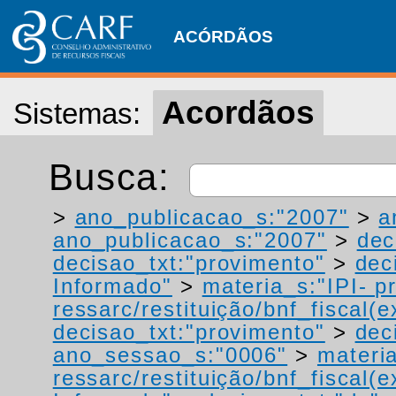
ACÓRDÃOS
Acordãos
Sistemas:
Busca:
>
ano_publicacao_s:"2007"
>
a
ano_publicacao_s:"2007"
>
dec
decisao_txt:"provimento"
>
dec
Informado"
>
materia_s:"IPI- p
ressarc/restituição/bnf_fiscal(ex
decisao_txt:"provimento"
>
dec
ano_sessao_s:"0006"
>
materi
ressarc/restituição/bnf_fiscal(ex