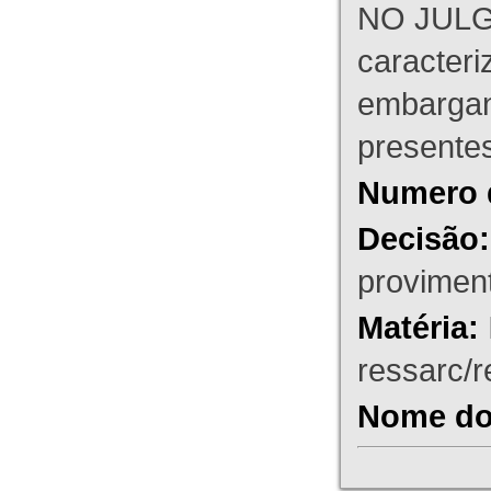
NO JULG
caracteri
embargant
presente
Numero 
Decisão:
proviment
Matéria:
ressarc/re
Nome do 