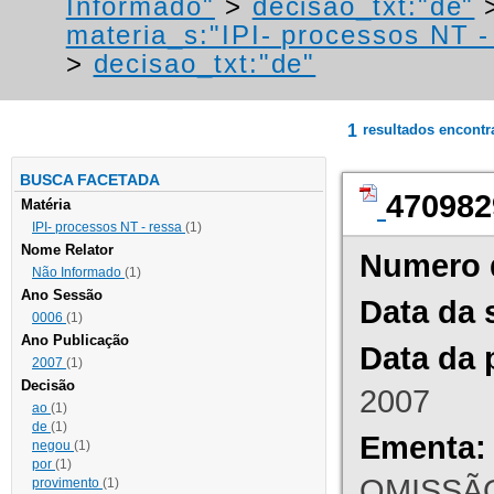
Informado"
>
decisao_txt:"de"
materia_s:"IPI- processos NT - r
>
decisao_txt:"de"
1
resultados encont
BUSCA FACETADA
470982
Matéria
IPI- processos NT - ressa
(1)
Nome Relator
Numero 
Não Informado
(1)
Ano Sessão
Data da 
0006
(1)
Ano Publicação
Data da 
2007
(1)
Decisão
2007
ao
(1)
de
(1)
Ementa:
negou
(1)
por
(1)
OMISSÃO
provimento
(1)