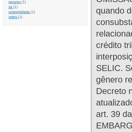
recurso
(1)
se
(1)
quando d
unanimidade
(1)
votos
(1)
consubst
relaciona
crédito tr
interpos
SELIC. S
gênero re
Decreto n
atualizad
art. 39 d
EMBARG