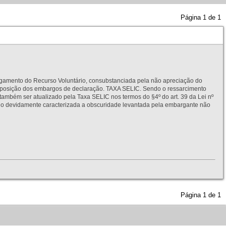
Página
1
de
1
to do Recurso Voluntário, consubstanciada pela não apreciação do
interposição dos embargos de declaração. TAXA SELIC. Sendo o ressarcimento
também ser atualizado pela Taxa SELIC nos termos do §4º do art. 39 da Lei nº
idamente caracterizada a obscuridade levantada pela embargante não
Página
1
de
1