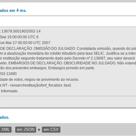
rados em 4 ms.
:
13678.000190/2002-14
Sep 19 00:00:00 UTC 6
ue Mar 27 00:00:00 UTC 2007
 DECLARAÇÃO. OMISSÃO DO JULGADO. Constatada omissão, quando do julgamen
m a atualização monetária do crédito tributário pela taxa SELIC. Justifica-se a 
 restituição segundo tratamento dado pelo Decreto nº 2.138/97, seu valor deverá 
rovido. EMBARGOS DE DECLARAÇÃO. OBSCURIDADE NO JULGADO. Não estando dev
osição dos presentes embargos. Embargos provido em parte.
03-11890
ade de votos, negou-se provimento ao recurso.
 NT - ressarc/restituição/bnf_fiscal(ex.:taxi)
Informado
ados.
m XML
,
em JSON
e
em CSV