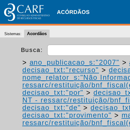
ACÓRDÃOS
Acordãos
Sistemas:
Busca:
>
ano_publicacao_s:"2007"
>
decisao_txt:"recurso"
>
decis
nome_relator_s:"Não Informa
ressarc/restituição/bnf_fiscal(
decisao_txt:"por"
>
decisao_t
NT - ressarc/restituição/bnf_fi
decisao_txt:"de"
>
decisao_tx
decisao_txt:"provimento"
>
ma
ressarc/restituição/bnf_fiscal(