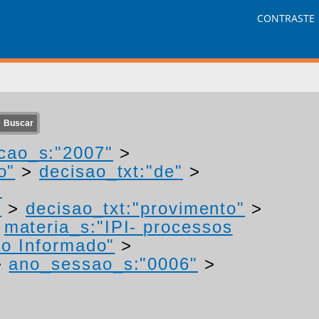
CONTRASTE
cao_s:"2007"
>
o"
>
decisao_txt:"de"
>
-
"
>
decisao_txt:"provimento"
>
>
materia_s:"IPI- processos
o Informado"
>
>
ano_sessao_s:"0006"
>