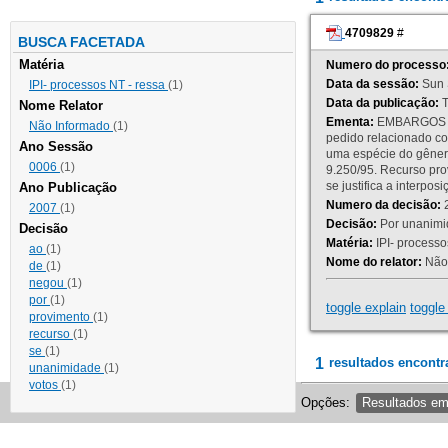
4709829
#
BUSCA FACETADA
Matéria
Numero do processo
Data da sessão:
Sun 
IPI- processos NT - ressa
(1)
Data da publicação:
T
Nome Relator
Ementa:
EMBARGOS DE
Não Informado
(1)
pedido relacionado co
Ano Sessão
uma espécie do gênero
0006
(1)
9.250/95. Recurso p
se justifica a interp
Ano Publicação
Numero da decisão:
2
2007
(1)
Decisão:
Por unanimid
Decisão
Matéria:
IPI- processos
ao
(1)
Nome do relator:
Não 
de
(1)
negou
(1)
por
(1)
toggle explain
toggle 
provimento
(1)
recurso
(1)
se
(1)
1
resultados encontr
unanimidade
(1)
votos
(1)
Opções:
Resultados e