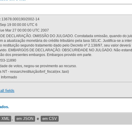
:
13678.000190/2002-14
Sep 19 00:00:00 UTC 6
ue Mar 27 00:00:00 UTC 2007
 DECLARAÇÃO. OMISSÃO DO JULGADO. Constatada omissão, quando do julgamen
m a atualização monetária do crédito tributário pela taxa SELIC. Justifica-se a 
 restituição segundo tratamento dado pelo Decreto nº 2.138/97, seu valor deverá 
rovido. EMBARGOS DE DECLARAÇÃO. OBSCURIDADE NO JULGADO. Não estando dev
osição dos presentes embargos. Embargos provido em parte.
03-11890
ade de votos, negou-se provimento ao recurso.
 NT - ressarc/restituição/bnf_fiscal(ex.:taxi)
Informado
all fields
ados.
m XML
,
em JSON
e
em CSV