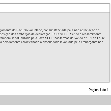
to do Recurso Voluntário, consubstanciada pela não apreciação do
interposição dos embargos de declaração. TAXA SELIC. Sendo o ressarcimento
também ser atualizado pela Taxa SELIC nos termos do §4º do art. 39 da Lei nº
idamente caracterizada a obscuridade levantada pela embargante não
Página
1
de
1