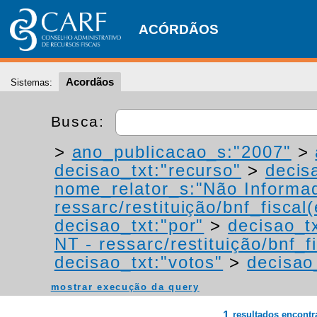
ACÓRDÃOS
Acordãos
Sistemas:
Busca:
>
ano_publicacao_s:"2007"
>
decisao_txt:"recurso"
>
decis
nome_relator_s:"Não Informa
ressarc/restituição/bnf_fiscal(
decisao_txt:"por"
>
decisao_t
NT - ressarc/restituição/bnf_fi
decisao_txt:"votos"
>
decisao
mostrar execução da query
1
resultados encont