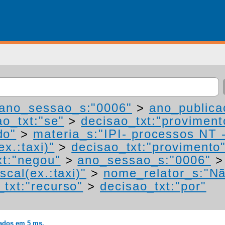
ano_sessao_s:"0006"
>
ano_publica
ao_txt:"se"
>
decisao_txt:"proviment
do"
>
materia_s:"IPI- processos NT 
ex.:taxi)"
>
decisao_txt:"provimento
xt:"negou"
>
ano_sessao_s:"0006"
scal(ex.:taxi)"
>
nome_relator_s:"Nã
_txt:"recurso"
>
decisao_txt:"por"
rados em 5 ms.