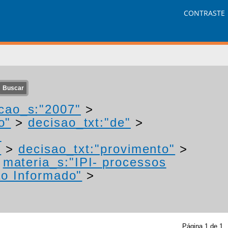
CONTRASTE
cao_s:"2007"
>
o"
>
decisao_txt:"de"
>
-
"
>
decisao_txt:"provimento"
>
>
materia_s:"IPI- processos
o Informado"
>
Página
1
de
1