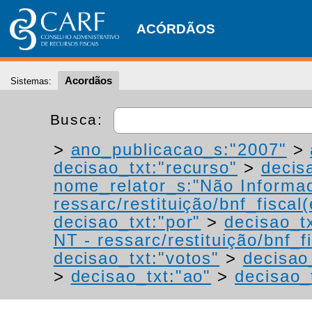
ACÓRDÃOS
Acordãos
Sistemas:
Busca:
>
ano_publicacao_s:"2007"
>
decisao_txt:"recurso"
>
decis
nome_relator_s:"Não Informa
ressarc/restituição/bnf_fiscal(
decisao_txt:"por"
>
decisao_t
NT - ressarc/restituição/bnf_fi
decisao_txt:"votos"
>
decisao
>
decisao_txt:"ao"
>
decisao_