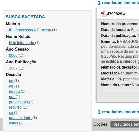
1
resultados encont
4709829
#
BUSCA FACETADA
Matéria
Numero do processo
Data da sessão:
Sun 
IPI- processos NT - ressa
(1)
Data da publicação:
T
Nome Relator
Ementa:
EMBARGOS DE
Não Informado
(1)
pedido relacionado co
Ano Sessão
uma espécie do gênero
0006
(1)
9.250/95. Recurso p
se justifica a interp
Ano Publicação
Numero da decisão:
2
2007
(1)
Decisão:
Por unanimid
Decisão
Matéria:
IPI- processos
ao
(1)
Nome do relator:
Não 
de
(1)
negou
(1)
por
(1)
provimento
(1)
recurso
(1)
1
resultados encontr
se
(1)
unanimidade
(1)
votos
(1)
Opções:
Resultados e