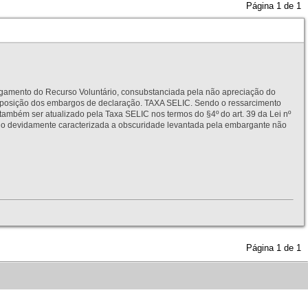
Página
1
de
1
to do Recurso Voluntário, consubstanciada pela não apreciação do
interposição dos embargos de declaração. TAXA SELIC. Sendo o ressarcimento
também ser atualizado pela Taxa SELIC nos termos do §4º do art. 39 da Lei nº
idamente caracterizada a obscuridade levantada pela embargante não
Página
1
de
1