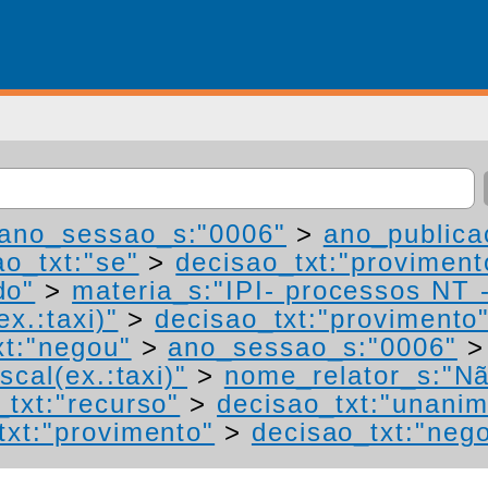
ano_sessao_s:"0006"
>
ano_publica
ao_txt:"se"
>
decisao_txt:"proviment
do"
>
materia_s:"IPI- processos NT 
ex.:taxi)"
>
decisao_txt:"provimento
xt:"negou"
>
ano_sessao_s:"0006"
scal(ex.:taxi)"
>
nome_relator_s:"Nã
_txt:"recurso"
>
decisao_txt:"unanim
txt:"provimento"
>
decisao_txt:"neg