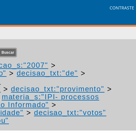
CONTRASTE
cao_s:"2007"
>
o"
>
decisao_txt:"de"
>
-
"
>
decisao_txt:"provimento"
>
>
materia_s:"IPI- processos
o Informado"
>
idade"
>
decisao_txt:"votos"
ou"