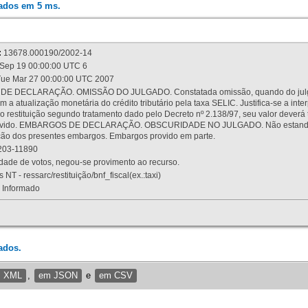
rados em 5 ms.
:
13678.000190/2002-14
Sep 19 00:00:00 UTC 6
ue Mar 27 00:00:00 UTC 2007
 DECLARAÇÃO. OMISSÃO DO JULGADO. Constatada omissão, quando do julgamen
m a atualização monetária do crédito tributário pela taxa SELIC. Justifica-se a 
 restituição segundo tratamento dado pelo Decreto nº 2.138/97, seu valor deverá 
rovido. EMBARGOS DE DECLARAÇÃO. OBSCURIDADE NO JULGADO. Não estando dev
osição dos presentes embargos. Embargos provido em parte.
03-11890
ade de votos, negou-se provimento ao recurso.
 NT - ressarc/restituição/bnf_fiscal(ex.:taxi)
Informado
ados.
m XML
,
em JSON
e
em CSV