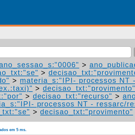
ano_sessao_s:"0006"
>
ano_publica
ao_txt:"se"
>
decisao_txt:"proviment
do"
>
materia_s:"IPI- processos NT 
ex.:taxi)"
>
decisao_txt:"provimento
t:"por"
>
decisao_txt:"recurso"
>
an
a_s:"IPI- processos NT - ressarc/res
txt:"se"
>
decisao_txt:"provimento"
rados em 5 ms.