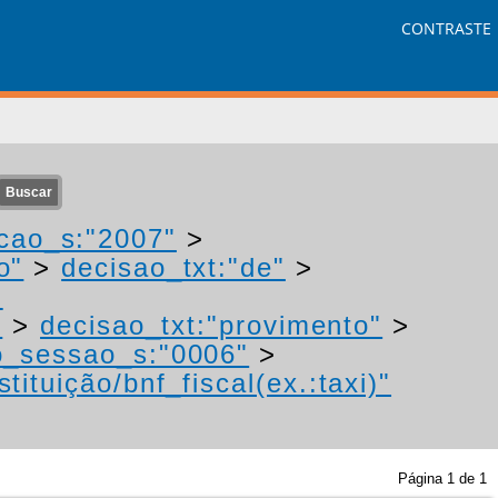
CONTRASTE
cao_s:"2007"
>
o"
>
decisao_txt:"de"
>
-
"
>
decisao_txt:"provimento"
>
o_sessao_s:"0006"
>
tituição/bnf_fiscal(ex.:taxi)"
Página
1
de
1