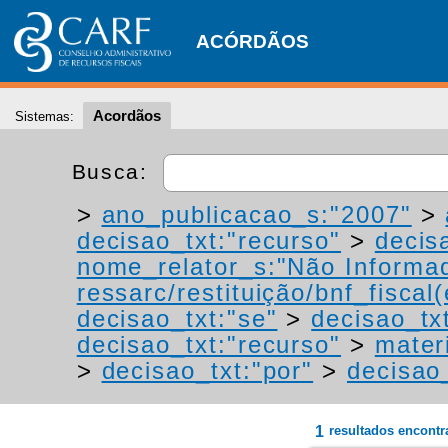
ACÓRDÃOS
Acordãos
Sistemas:
Busca:
>
ano_publicacao_s:"2007"
>
decisao_txt:"recurso"
>
decis
nome_relator_s:"Não Informa
ressarc/restituição/bnf_fiscal(
decisao_txt:"se"
>
decisao_tx
decisao_txt:"recurso"
>
materi
>
decisao_txt:"por"
>
decisao_
1
resultados encont