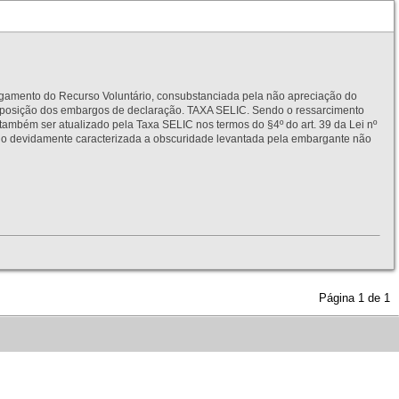
to do Recurso Voluntário, consubstanciada pela não apreciação do
interposição dos embargos de declaração. TAXA SELIC. Sendo o ressarcimento
também ser atualizado pela Taxa SELIC nos termos do §4º do art. 39 da Lei nº
idamente caracterizada a obscuridade levantada pela embargante não
Página
1
de
1