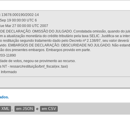
:
13678.000190/2002-14
Sep 19 00:00:00 UTC 6
ue Mar 27 00:00:00 UTC 2007
 DECLARAÇÃO. OMISSÃO DO JULGADO. Constatada omissão, quando do julgamen
m a atualização monetária do crédito tributário pela taxa SELIC. Justifica-se a 
 restituição segundo tratamento dado pelo Decreto nº 2.138/97, seu valor deverá 
rovido. EMBARGOS DE DECLARAÇÃO. OBSCURIDADE NO JULGADO. Não estando dev
osição dos presentes embargos. Embargos provido em parte.
03-11890
ade de votos, negou-se provimento ao recurso.
 NT - ressarc/restituição/bnf_fiscal(ex.:taxi)
Informado
ados.
m XML
,
em JSON
e
em CSV