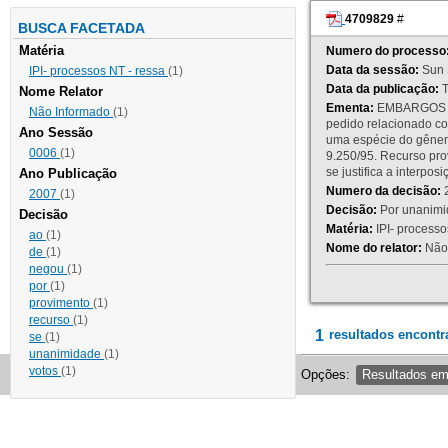
4709829
#
BUSCA FACETADA
Matéria
Numero do processo
Data da sessão:
Sun 
IPI- processos NT - ressa
(1)
Data da publicação:
T
Nome Relator
Ementa:
EMBARGOS DE
Não Informado
(1)
pedido relacionado co
Ano Sessão
uma espécie do gênero
0006
(1)
9.250/95. Recurso p
se justifica a interp
Ano Publicação
Numero da decisão:
2
2007
(1)
Decisão:
Por unanimid
Decisão
Matéria:
IPI- processos
ao
(1)
Nome do relator:
Não 
de
(1)
negou
(1)
por
(1)
provimento
(1)
recurso
(1)
1
resultados encontr
se
(1)
unanimidade
(1)
votos
(1)
Opções:
Resultados e