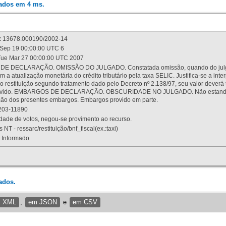
rados em 4 ms.
:
13678.000190/2002-14
Sep 19 00:00:00 UTC 6
ue Mar 27 00:00:00 UTC 2007
 DECLARAÇÃO. OMISSÃO DO JULGADO. Constatada omissão, quando do julgamen
m a atualização monetária do crédito tributário pela taxa SELIC. Justifica-se a 
 restituição segundo tratamento dado pelo Decreto nº 2.138/97, seu valor deverá 
rovido. EMBARGOS DE DECLARAÇÃO. OBSCURIDADE NO JULGADO. Não estando dev
osição dos presentes embargos. Embargos provido em parte.
03-11890
ade de votos, negou-se provimento ao recurso.
 NT - ressarc/restituição/bnf_fiscal(ex.:taxi)
Informado
ados.
m XML
,
em JSON
e
em CSV