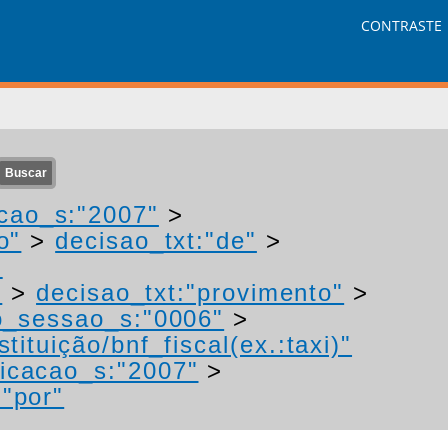
CONTRASTE
cao_s:"2007"
>
o"
>
decisao_txt:"de"
>
-
"
>
decisao_txt:"provimento"
>
o_sessao_s:"0006"
>
tituição/bnf_fiscal(ex.:taxi)"
icacao_s:"2007"
>
:"por"