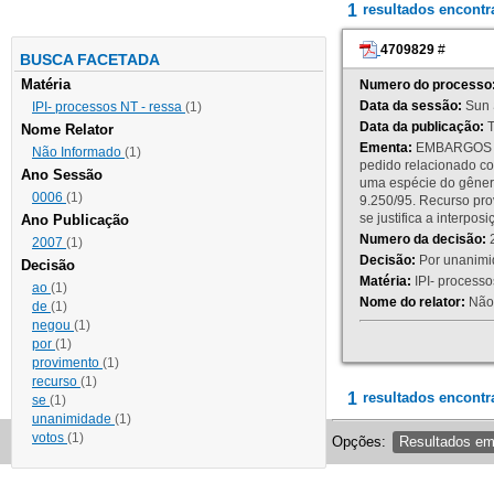
1
resultados encont
4709829
#
BUSCA FACETADA
Matéria
Numero do processo
Data da sessão:
Sun 
IPI- processos NT - ressa
(1)
Data da publicação:
T
Nome Relator
Ementa:
EMBARGOS DE
Não Informado
(1)
pedido relacionado co
Ano Sessão
uma espécie do gênero
0006
(1)
9.250/95. Recurso p
se justifica a interp
Ano Publicação
Numero da decisão:
2
2007
(1)
Decisão:
Por unanimid
Decisão
Matéria:
IPI- processos
ao
(1)
Nome do relator:
Não 
de
(1)
negou
(1)
por
(1)
provimento
(1)
recurso
(1)
1
resultados encontr
se
(1)
unanimidade
(1)
votos
(1)
Opções:
Resultados e