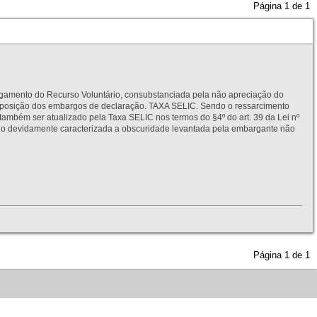
Página
1
de
1
to do Recurso Voluntário, consubstanciada pela não apreciação do
interposição dos embargos de declaração. TAXA SELIC. Sendo o ressarcimento
também ser atualizado pela Taxa SELIC nos termos do §4º do art. 39 da Lei nº
idamente caracterizada a obscuridade levantada pela embargante não
Página
1
de
1