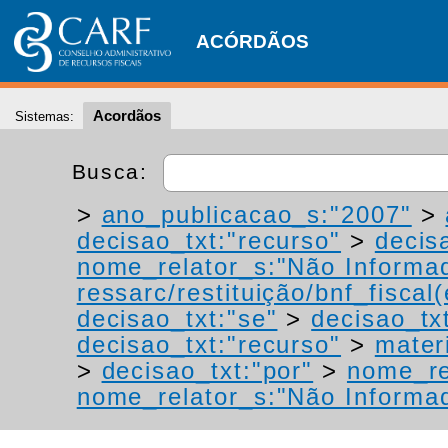
ACÓRDÃOS
Acordãos
Sistemas:
Busca:
>
ano_publicacao_s:"2007"
>
decisao_txt:"recurso"
>
decis
nome_relator_s:"Não Informa
ressarc/restituição/bnf_fiscal(
decisao_txt:"se"
>
decisao_tx
decisao_txt:"recurso"
>
materi
>
decisao_txt:"por"
>
nome_re
nome_relator_s:"Não Informa