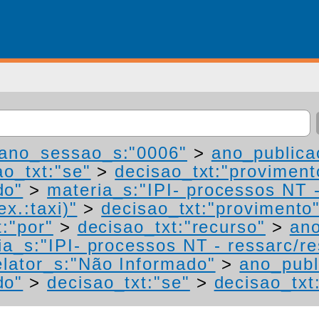
ano_sessao_s:"0006"
>
ano_publica
ao_txt:"se"
>
decisao_txt:"proviment
do"
>
materia_s:"IPI- processos NT 
ex.:taxi)"
>
decisao_txt:"provimento
t:"por"
>
decisao_txt:"recurso"
>
an
a_s:"IPI- processos NT - ressarc/res
lator_s:"Não Informado"
>
ano_publ
do"
>
decisao_txt:"se"
>
decisao_txt