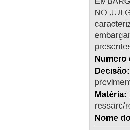
EMBARG
NO JULG
caracteri
embargant
presente
Numero 
Decisão:
proviment
Matéria:
ressarc/re
Nome do 