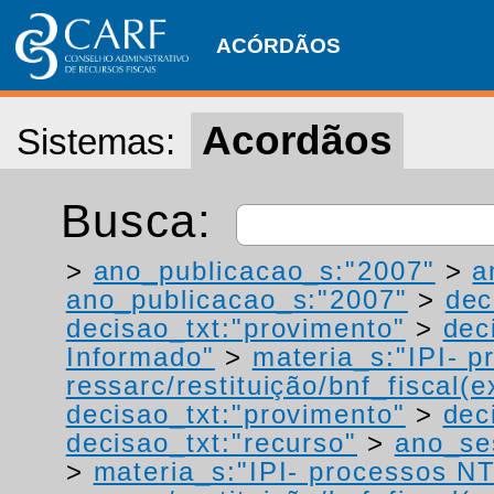
ACÓRDÃOS
Acordãos
Sistemas:
Busca:
>
ano_publicacao_s:"2007"
>
a
ano_publicacao_s:"2007"
>
dec
decisao_txt:"provimento"
>
dec
Informado"
>
materia_s:"IPI- p
ressarc/restituição/bnf_fiscal(ex
decisao_txt:"provimento"
>
dec
decisao_txt:"recurso"
>
ano_se
>
materia_s:"IPI- processos NT