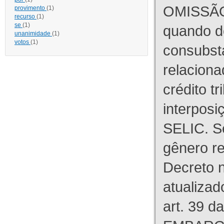
OMISSÃO
provimento
(1)
recurso
(1)
se
(1)
quando d
unanimidade
(1)
votos
(1)
consubst
relaciona
crédito tr
interpos
SELIC. S
gênero re
Decreto n
atualizad
art. 39 d