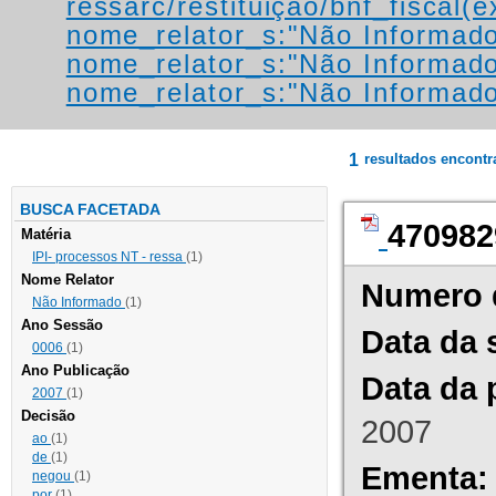
ressarc/restituição/bnf_fiscal(ex
nome_relator_s:"Não Informad
nome_relator_s:"Não Informad
nome_relator_s:"Não Informad
1
resultados encont
BUSCA FACETADA
470982
Matéria
IPI- processos NT - ressa
(1)
Nome Relator
Numero 
Não Informado
(1)
Ano Sessão
Data da 
0006
(1)
Ano Publicação
Data da 
2007
(1)
Decisão
2007
ao
(1)
de
(1)
Ementa:
negou
(1)
por
(1)