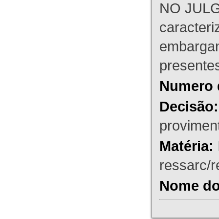
NO JULG
caracteri
embargant
presente
Numero 
Decisão:
proviment
Matéria:
ressarc/re
Nome do 