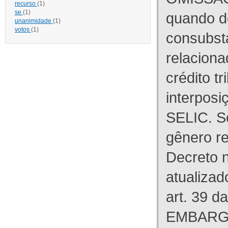
recurso
(1)
se
(1)
quando d
unanimidade
(1)
votos
(1)
consubst
relaciona
crédito tr
interpos
SELIC. S
gênero re
Decreto n
atualizad
art. 39 d
EMBARG