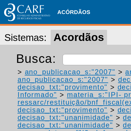
ACÓRDÃOS
Acordãos
Sistemas:
Busca:
>
ano_publicacao_s:"2007"
>
a
ano_publicacao_s:"2007"
>
dec
decisao_txt:"provimento"
>
dec
Informado"
>
materia_s:"IPI- p
ressarc/restituição/bnf_fiscal(ex
decisao_txt:"provimento"
>
dec
decisao_txt:"unanimidade"
>
de
decisao_txt:"unanimidade"
>
de