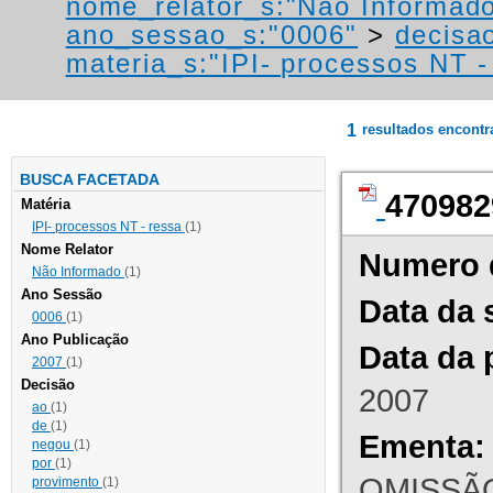
nome_relator_s:"Não Informad
ano_sessao_s:"0006"
>
decisao
materia_s:"IPI- processos NT - r
1
resultados encont
BUSCA FACETADA
470982
Matéria
IPI- processos NT - ressa
(1)
Nome Relator
Numero 
Não Informado
(1)
Ano Sessão
Data da 
0006
(1)
Ano Publicação
Data da 
2007
(1)
Decisão
2007
ao
(1)
de
(1)
Ementa:
negou
(1)
por
(1)
OMISSÃO
provimento
(1)