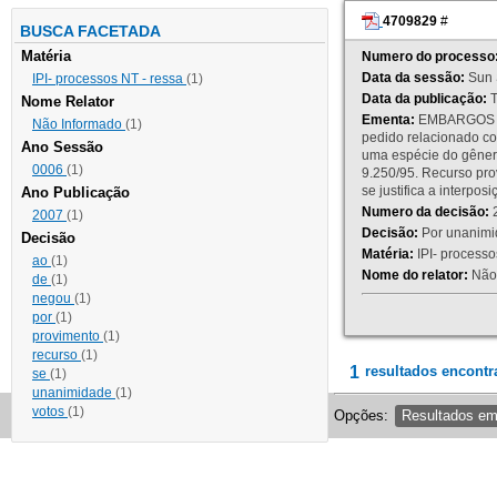
4709829
#
BUSCA FACETADA
Matéria
Numero do processo
Data da sessão:
Sun 
IPI- processos NT - ressa
(1)
Data da publicação:
T
Nome Relator
Ementa:
EMBARGOS DE
Não Informado
(1)
pedido relacionado co
Ano Sessão
uma espécie do gênero
0006
(1)
9.250/95. Recurso p
se justifica a interp
Ano Publicação
Numero da decisão:
2
2007
(1)
Decisão:
Por unanimid
Decisão
Matéria:
IPI- processos
ao
(1)
Nome do relator:
Não 
de
(1)
negou
(1)
por
(1)
provimento
(1)
recurso
(1)
1
resultados encontr
se
(1)
unanimidade
(1)
votos
(1)
Opções:
Resultados e