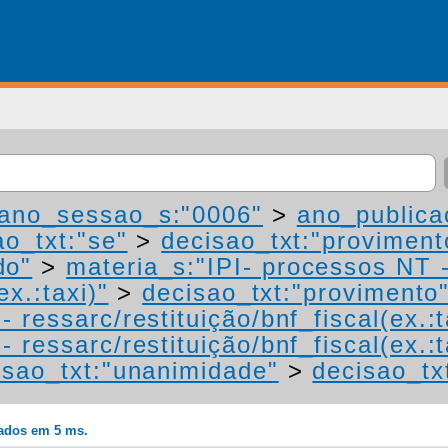
ano_sessao_s:"0006"
>
ano_publica
ao_txt:"se"
>
decisao_txt:"proviment
do"
>
materia_s:"IPI- processos NT 
ex.:taxi)"
>
decisao_txt:"provimento
 ressarc/restituição/bnf_fiscal(ex.:t
 ressarc/restituição/bnf_fiscal(ex.:t
isao_txt:"unanimidade"
>
decisao_tx
rados em 5 ms.