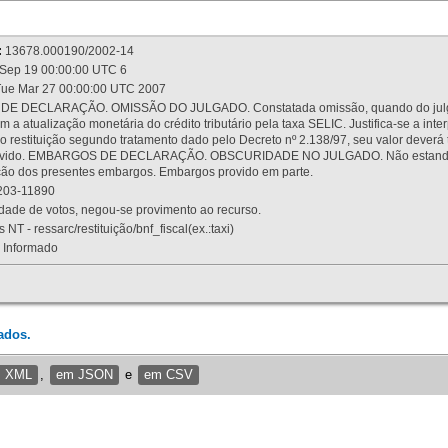
:
13678.000190/2002-14
Sep 19 00:00:00 UTC 6
ue Mar 27 00:00:00 UTC 2007
 DECLARAÇÃO. OMISSÃO DO JULGADO. Constatada omissão, quando do julgamen
m a atualização monetária do crédito tributário pela taxa SELIC. Justifica-se a 
 restituição segundo tratamento dado pelo Decreto nº 2.138/97, seu valor deverá 
rovido. EMBARGOS DE DECLARAÇÃO. OBSCURIDADE NO JULGADO. Não estando dev
osição dos presentes embargos. Embargos provido em parte.
03-11890
ade de votos, negou-se provimento ao recurso.
 NT - ressarc/restituição/bnf_fiscal(ex.:taxi)
Informado
ados.
m XML
,
em JSON
e
em CSV