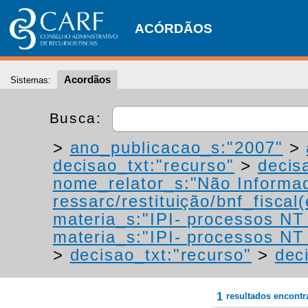
ACÓRDÃOS
Acordãos
Sistemas:
Busca:
>
ano_publicacao_s:"2007"
>
decisao_txt:"recurso"
>
decis
nome_relator_s:"Não Informa
ressarc/restituição/bnf_fiscal(
materia_s:"IPI- processos NT -
materia_s:"IPI- processos NT -
>
decisao_txt:"recurso"
>
dec
1
resultados encont