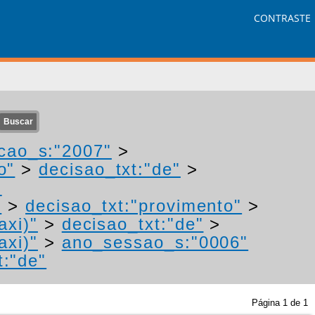
CONTRASTE
cao_s:"2007"
>
o"
>
decisao_txt:"de"
>
-
"
>
decisao_txt:"provimento"
>
axi)"
>
decisao_txt:"de"
>
axi)"
>
ano_sessao_s:"0006"
t:"de"
Página
1
de
1