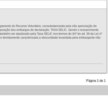
to do Recurso Voluntário, consubstanciada pela não apreciação do
interposição dos embargos de declaração. TAXA SELIC. Sendo o ressarcimento
também ser atualizado pela Taxa SELIC nos termos do §4º do art. 39 da Lei nº
idamente caracterizada a obscuridade levantada pela embargante não
Página
1
de
1