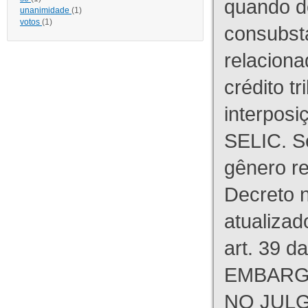
quando d
unanimidade
(1)
votos
(1)
consubst
relaciona
crédito tr
interpos
SELIC. S
gênero re
Decreto n
atualizad
art. 39 d
EMBARG
NO JULG