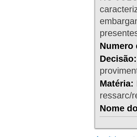
caracteri
embargant
presente
Numero 
Decisão:
proviment
Matéria:
ressarc/re
Nome do 