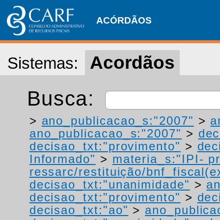
ACÓRDÃOS
Acordãos
Sistemas:
Busca:
>
ano_publicacao_s:"2007"
>
a
ano_publicacao_s:"2007"
>
dec
decisao_txt:"provimento"
>
dec
Informado"
>
materia_s:"IPI- p
ressarc/restituição/bnf_fiscal(ex
decisao_txt:"unanimidade"
>
an
decisao_txt:"provimento"
>
dec
decisao_txt:"ao"
>
ano_publica