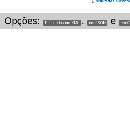
1
resultados encontr
Opções:
,
e
Resultados em XML
em JSON
em 