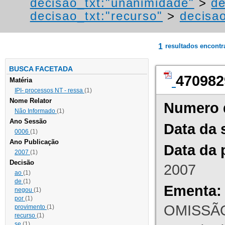
decisao_txt:"unanimidade"
>
de
decisao_txt:"recurso"
>
decisa
1
resultados encont
BUSCA FACETADA
470982
Matéria
IPI- processos NT - ressa
(1)
Nome Relator
Numero 
Não Informado
(1)
Ano Sessão
Data da 
0006
(1)
Ano Publicação
Data da 
2007
(1)
Decisão
2007
ao
(1)
de
(1)
Ementa:
negou
(1)
por
(1)
OMISSÃO
provimento
(1)
recurso
(1)
se
(1)