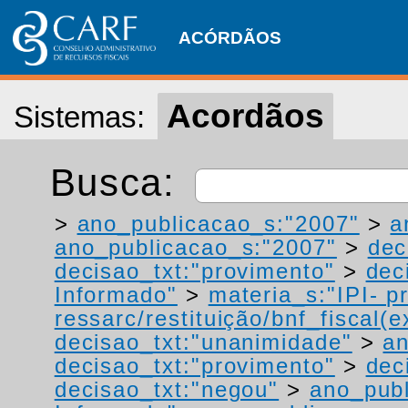
ACÓRDÃOS
Acordãos
Sistemas:
Busca:
>
ano_publicacao_s:"2007"
>
a
ano_publicacao_s:"2007"
>
dec
decisao_txt:"provimento"
>
dec
Informado"
>
materia_s:"IPI- p
ressarc/restituição/bnf_fiscal(ex
decisao_txt:"unanimidade"
>
an
decisao_txt:"provimento"
>
dec
decisao_txt:"negou"
>
ano_publ