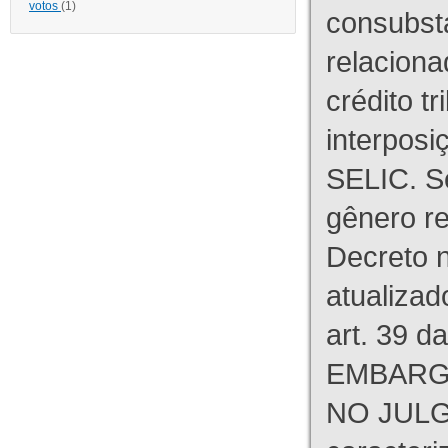
votos
(1)
consubst
relaciona
crédito tr
interpos
SELIC. S
gênero re
Decreto n
atualizad
art. 39 d
EMBARG
NO JULG