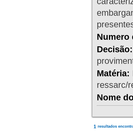
caracteri
embargant
presente
Numero 
Decisão:
proviment
Matéria:
ressarc/re
Nome do 
1
resultados encontr