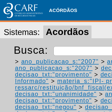
ACÓRDÃOS
Acordãos
Sistemas:
Busca:
>
ano_publicacao_s:"2007"
>
a
ano_publicacao_s:"2007"
>
dec
decisao_txt:"provimento"
>
dec
Informado"
>
materia_s:"IPI- p
ressarc/restituição/bnf_fiscal(ex
decisao_txt:"unanimidade"
>
an
decisao_txt:"provimento"
>
dec
decisao_txt:"negou"
>
decisao_