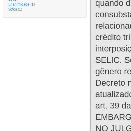
quando d
unanimidade
(1)
votos
(1)
consubst
relaciona
crédito tr
interpos
SELIC. S
gênero re
Decreto n
atualizad
art. 39 d
EMBARG
NO JULG