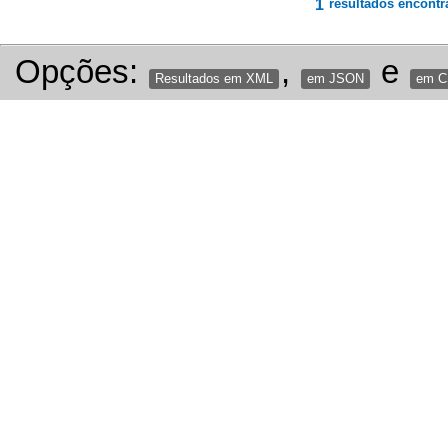
1
resultados encontr
Opções:
,
e
Resultados em XML
em JSON
em 