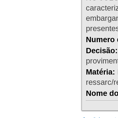
caracteri
embargant
presente
Numero 
Decisão:
proviment
Matéria:
ressarc/re
Nome do 