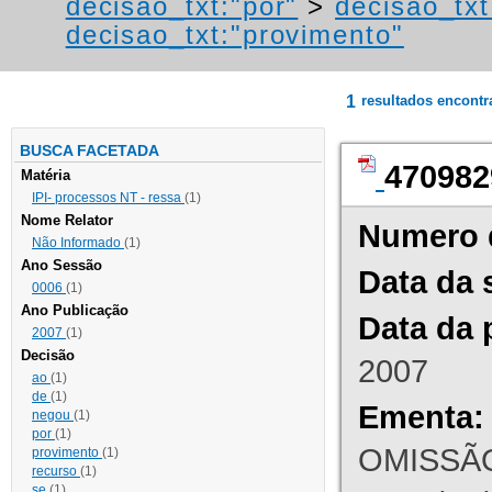
decisao_txt:"por"
>
decisao_txt
decisao_txt:"provimento"
1
resultados encont
BUSCA FACETADA
470982
Matéria
IPI- processos NT - ressa
(1)
Nome Relator
Numero 
Não Informado
(1)
Ano Sessão
Data da 
0006
(1)
Ano Publicação
Data da 
2007
(1)
Decisão
2007
ao
(1)
de
(1)
Ementa:
negou
(1)
por
(1)
OMISSÃO
provimento
(1)
recurso
(1)
se
(1)