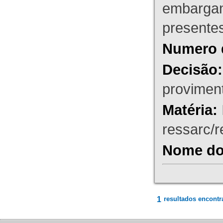
embargant
presente
Numero 
Decisão:
proviment
Matéria:
ressarc/re
Nome do 
1
resultados encontr