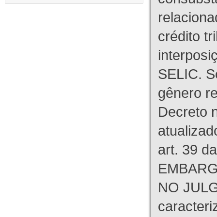
relaciona
crédito tr
interpos
SELIC. S
gênero re
Decreto n
atualizad
art. 39 d
EMBARG
NO JULG
caracteri