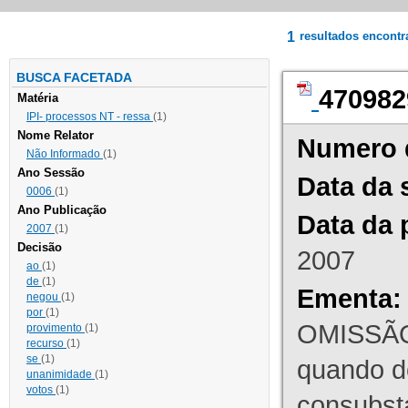
1
resultados encont
BUSCA FACETADA
470982
Matéria
IPI- processos NT - ressa
(1)
Nome Relator
Numero 
Não Informado
(1)
Ano Sessão
Data da 
0006
(1)
Ano Publicação
Data da 
2007
(1)
Decisão
2007
ao
(1)
de
(1)
Ementa:
negou
(1)
por
(1)
OMISSÃO
provimento
(1)
recurso
(1)
se
(1)
quando d
unanimidade
(1)
votos
(1)
consubst