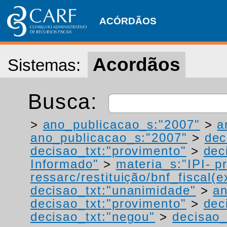
ACÓRDÃOS
Acordãos
Sistemas:
Busca:
>
ano_publicacao_s:"2007"
>
a
ano_publicacao_s:"2007"
>
dec
decisao_txt:"provimento"
>
dec
Informado"
>
materia_s:"IPI- p
ressarc/restituição/bnf_fiscal(ex
decisao_txt:"unanimidade"
>
an
decisao_txt:"provimento"
>
dec
decisao_txt:"negou"
>
decisao_