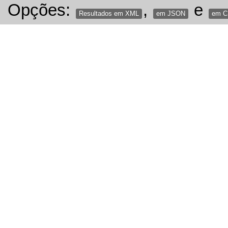
Opções:
,
e
Resultados em XML
em JSON
em 