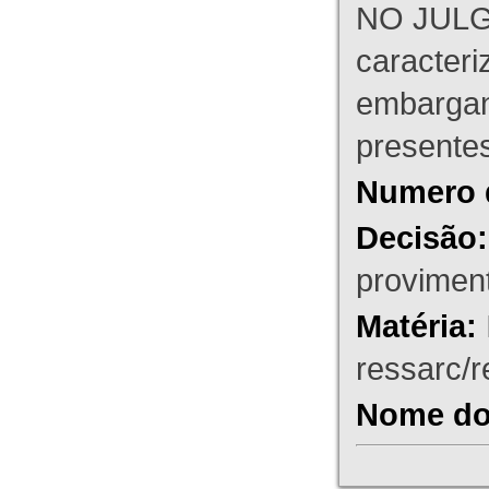
NO JULG
caracteri
embargant
presente
Numero 
Decisão:
proviment
Matéria:
ressarc/re
Nome do 