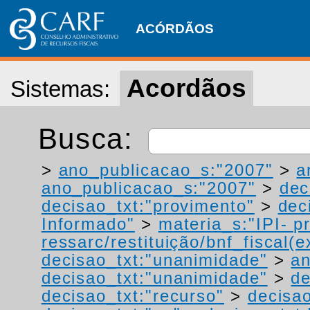
ACÓRDÃOS
Acordãos
Sistemas:
Busca:
>
ano_publicacao_s:"2007"
>
a
ano_publicacao_s:"2007"
>
dec
decisao_txt:"provimento"
>
dec
Informado"
>
materia_s:"IPI- p
ressarc/restituição/bnf_fiscal(ex
decisao_txt:"unanimidade"
>
an
decisao_txt:"unanimidade"
>
de
decisao_txt:"recurso"
>
decisao