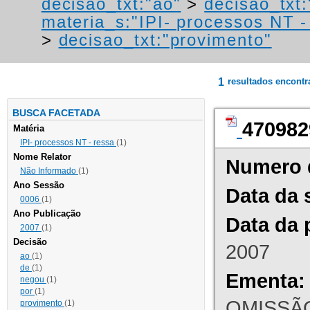
decisao_txt:"ao"
>
decisao_txt:
materia_s:"IPI- processos NT - r
>
decisao_txt:"provimento"
1
resultados encont
BUSCA FACETADA
470982
Matéria
IPI- processos NT - ressa
(1)
Nome Relator
Numero 
Não Informado
(1)
Ano Sessão
Data da 
0006
(1)
Ano Publicação
Data da 
2007
(1)
Decisão
2007
ao
(1)
de
(1)
Ementa:
negou
(1)
por
(1)
OMISSÃO
provimento
(1)