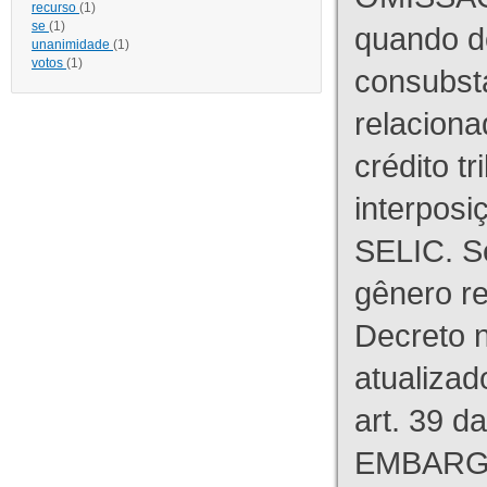
recurso
(1)
se
(1)
quando d
unanimidade
(1)
votos
(1)
consubst
relaciona
crédito tr
interpos
SELIC. S
gênero re
Decreto n
atualizad
art. 39 d
EMBARG