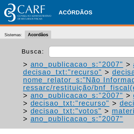
ACÓRDÃOS
Acordãos
Sistemas:
Busca:
>
ano_publicacao_s:"2007"
>
decisao_txt:"recurso"
>
decis
nome_relator_s:"Não Informa
ressarc/restituição/bnf_fiscal(
>
ano_publicacao_s:"2007"
>
>
decisao_txt:"recurso"
>
dec
>
decisao_txt:"votos"
>
materi
>
ano_publicacao_s:"2007"