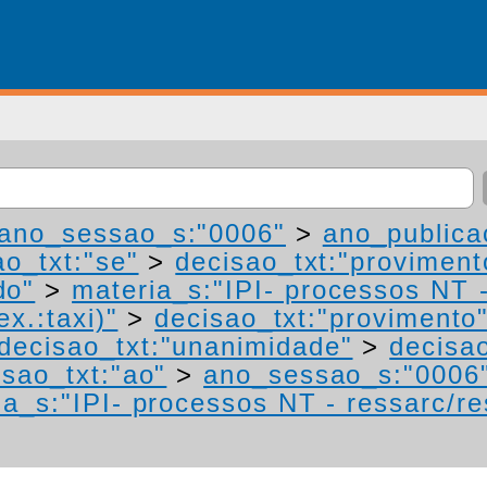
ano_sessao_s:"0006"
>
ano_publica
ao_txt:"se"
>
decisao_txt:"proviment
do"
>
materia_s:"IPI- processos NT 
ex.:taxi)"
>
decisao_txt:"provimento
decisao_txt:"unanimidade"
>
decisao
isao_txt:"ao"
>
ano_sessao_s:"0006
a_s:"IPI- processos NT - ressarc/rest