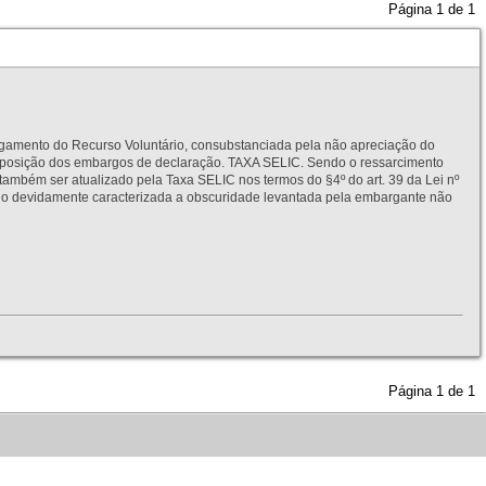
Página
1
de
1
to do Recurso Voluntário, consubstanciada pela não apreciação do
interposição dos embargos de declaração. TAXA SELIC. Sendo o ressarcimento
também ser atualizado pela Taxa SELIC nos termos do §4º do art. 39 da Lei nº
idamente caracterizada a obscuridade levantada pela embargante não
Página
1
de
1