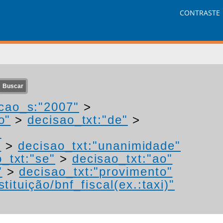
CONTRASTE
cao_s:"2007"
>
o"
>
decisao_txt:"de"
>
-
"
>
decisao_txt:"unanimidade"
_txt:"se"
>
decisao_txt:"ao"
"
>
decisao_txt:"provimento"
ituição/bnf_fiscal(ex.:taxi)"