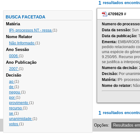
1
resultados encont
4709829
#
BUSCA FACETADA
Matéria
Numero do processo
Data da sessão:
Sun 
IPI- processos NT - ressa
(1)
Data da publicação:
T
Nome Relator
Ementa:
EMBARGOS DE
Não Informado
(1)
pedido relacionado co
Ano Sessão
uma espécie do gênero
0006
(1)
9.250/95. Recurso p
se justifica a interp
Ano Publicação
Numero da decisão:
2
2007
(1)
Decisão:
Por unanimid
Decisão
Matéria:
IPI- processos
ao
(1)
Nome do relator:
Não 
de
(1)
negou
(1)
por
(1)
provimento
(1)
recurso
(1)
1
resultados encontr
se
(1)
unanimidade
(1)
votos
(1)
Opções:
Resultados e