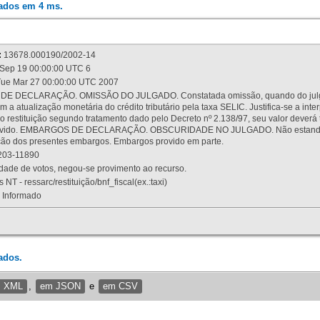
rados em 4 ms.
:
13678.000190/2002-14
Sep 19 00:00:00 UTC 6
ue Mar 27 00:00:00 UTC 2007
 DECLARAÇÃO. OMISSÃO DO JULGADO. Constatada omissão, quando do julgamen
m a atualização monetária do crédito tributário pela taxa SELIC. Justifica-se a 
 restituição segundo tratamento dado pelo Decreto nº 2.138/97, seu valor deverá 
rovido. EMBARGOS DE DECLARAÇÃO. OBSCURIDADE NO JULGADO. Não estando dev
osição dos presentes embargos. Embargos provido em parte.
03-11890
ade de votos, negou-se provimento ao recurso.
 NT - ressarc/restituição/bnf_fiscal(ex.:taxi)
Informado
ados.
m XML
,
em JSON
e
em CSV