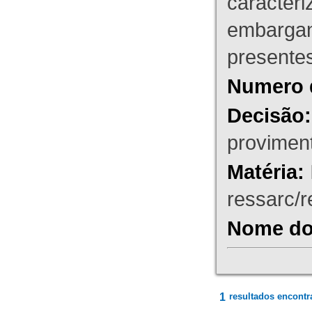
caracteri
embargant
presente
Numero 
Decisão:
proviment
Matéria:
ressarc/re
Nome do 
1
resultados encontr