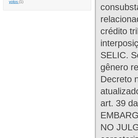
votos
(1)
consubst
relaciona
crédito tr
interpos
SELIC. S
gênero re
Decreto n
atualizad
art. 39 d
EMBARG
NO JULG