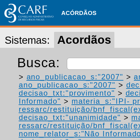
ACÓRDÃOS
Acordãos
Sistemas:
Busca:
>
ano_publicacao_s:"2007"
>
a
ano_publicacao_s:"2007"
>
dec
decisao_txt:"provimento"
>
dec
Informado"
>
materia_s:"IPI- p
ressarc/restituição/bnf_fiscal(ex
decisao_txt:"unanimidade"
>
ma
ressarc/restituição/bnf_fiscal(ex
nome_relator_s:"Não Informad