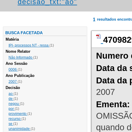
decisao_txt:"ao"
1
resultados encont
BUSCA FACETADA
470982
Matéria
IPI- processos NT - ressa
(1)
Nome Relator
Numero 
Não Informado
(1)
Ano Sessão
Data da 
0006
(1)
Ano Publicação
Data da 
2007
(1)
Decisão
2007
ao
(1)
de
(1)
Ementa:
negou
(1)
por
(1)
OMISSÃO
provimento
(1)
recurso
(1)
se
(1)
quando d
unanimidade
(1)