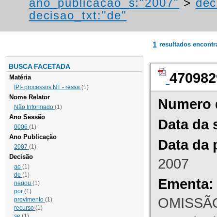
ano_publicacao_s:"2007"
>
dec
decisao_txt:"de"
1
resultados encont
BUSCA FACETADA
470982
Matéria
IPI- processos NT - ressa
(1)
Nome Relator
Numero 
Não Informado
(1)
Ano Sessão
Data da 
0006
(1)
Ano Publicação
Data da 
2007
(1)
Decisão
2007
ao
(1)
de
(1)
Ementa:
negou
(1)
por
(1)
OMISSÃO
provimento
(1)
recurso
(1)
se
(1)