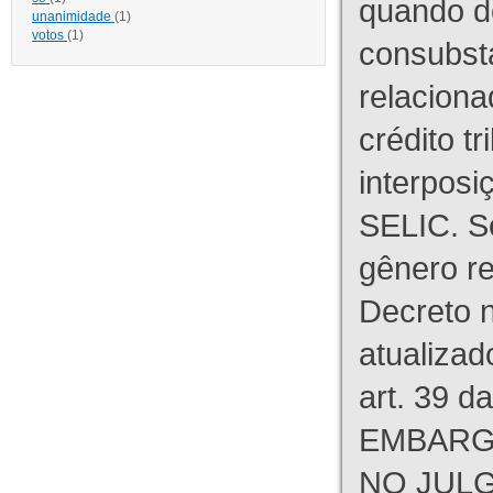
quando d
unanimidade
(1)
votos
(1)
consubst
relaciona
crédito tr
interpos
SELIC. S
gênero re
Decreto n
atualizad
art. 39 d
EMBARG
NO JULG