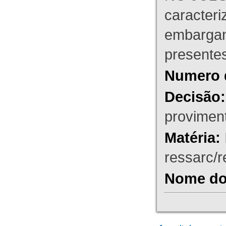
caracteri
embargant
presente
Numero 
Decisão:
proviment
Matéria:
ressarc/re
Nome do 