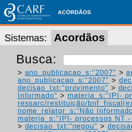
ACÓRDÃOS
Acordãos
Sistemas:
Busca:
>
ano_publicacao_s:"2007"
>
a
ano_publicacao_s:"2007"
>
dec
decisao_txt:"provimento"
>
dec
Informado"
>
materia_s:"IPI- p
ressarc/restituição/bnf_fiscal(ex
nome_relator_s:"Não Informad
materia_s:"IPI- processos NT - r
>
decisao_txt:"negou"
>
decisa