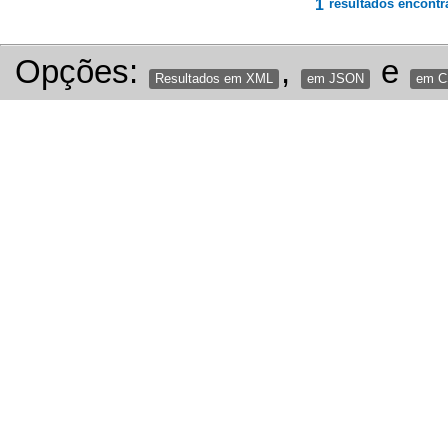
1
resultados encontr
Opções:
,
e
Resultados em XML
em JSON
em 