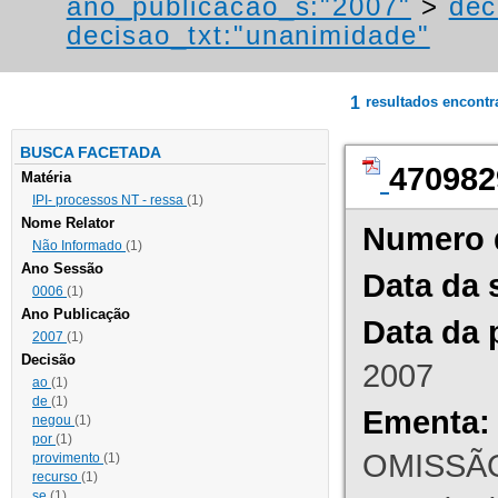
ano_publicacao_s:"2007"
>
dec
decisao_txt:"unanimidade"
1
resultados encont
BUSCA FACETADA
470982
Matéria
IPI- processos NT - ressa
(1)
Nome Relator
Numero 
Não Informado
(1)
Ano Sessão
Data da 
0006
(1)
Ano Publicação
Data da 
2007
(1)
Decisão
2007
ao
(1)
de
(1)
Ementa:
negou
(1)
por
(1)
OMISSÃO
provimento
(1)
recurso
(1)
se
(1)