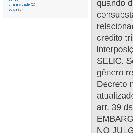
quando d
unanimidade
(1)
votos
(1)
consubst
relaciona
crédito tr
interpos
SELIC. S
gênero re
Decreto n
atualizad
art. 39 d
EMBARG
NO JULG