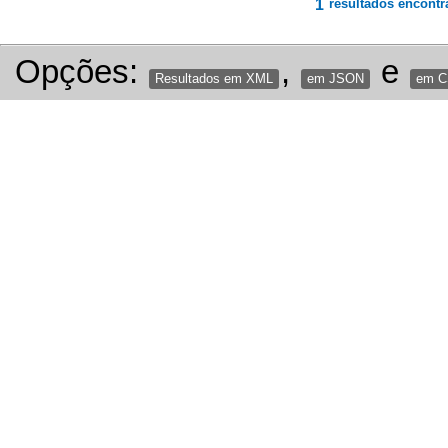
1
resultados encontr
Opções:
,
e
Resultados em XML
em JSON
em 