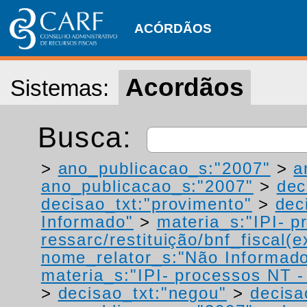
ACÓRDÃOS
Acordãos
Sistemas:
Busca:
>
ano_publicacao_s:"2007"
>
a
ano_publicacao_s:"2007"
>
dec
decisao_txt:"provimento"
>
dec
Informado"
>
materia_s:"IPI- p
ressarc/restituição/bnf_fiscal(ex
nome_relator_s:"Não Informad
materia_s:"IPI- processos NT - r
>
decisao_txt:"negou"
>
decisa