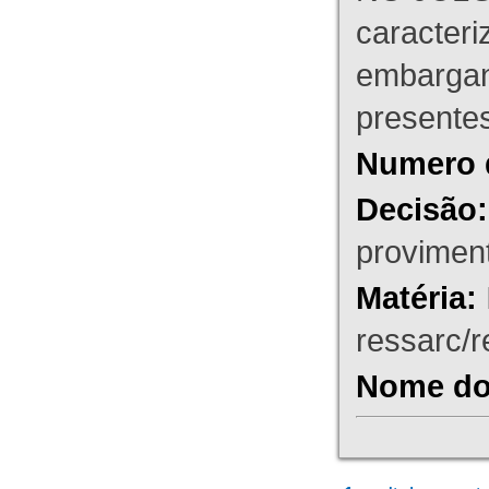
caracteri
embargant
presente
Numero 
Decisão:
proviment
Matéria:
ressarc/re
Nome do 