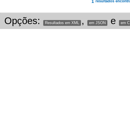
1
resultados encontr
Opções:
,
e
Resultados em XML
em JSON
em 