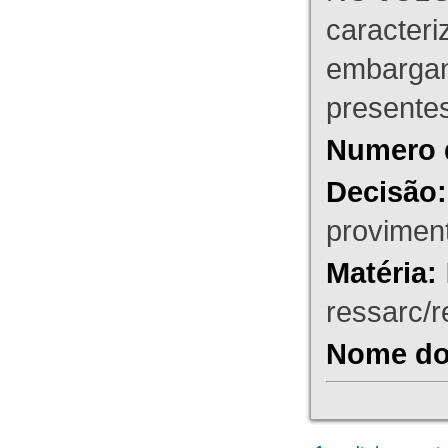
caracteri
embargant
presente
Numero 
Decisão:
proviment
Matéria:
ressarc/re
Nome do 