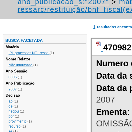
ano_publicacao_s:"2007"
>
mat
ressarc/restituição/bnf_fiscal(ex
1
resultados encont
BUSCA FACETADA
470982
Matéria
IPI- processos NT - ressa
(1)
Nome Relator
Numero 
Não Informado
(1)
Ano Sessão
Data da 
0006
(1)
Ano Publicação
Data da 
2007
(1)
Decisão
2007
ao
(1)
de
(1)
Ementa:
negou
(1)
por
(1)
OMISSÃO
provimento
(1)
recurso
(1)
se
(1)