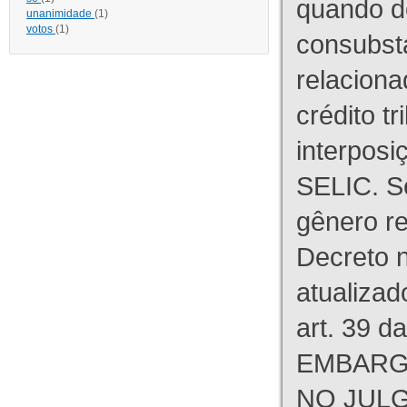
quando d
unanimidade
(1)
votos
(1)
consubst
relaciona
crédito tr
interpos
SELIC. S
gênero re
Decreto n
atualizad
art. 39 d
EMBARG
NO JULG