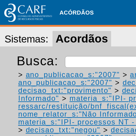
ACÓRDÃOS
Acordãos
Sistemas:
Busca:
>
ano_publicacao_s:"2007"
>
a
ano_publicacao_s:"2007"
>
dec
decisao_txt:"provimento"
>
dec
Informado"
>
materia_s:"IPI- p
ressarc/restituição/bnf_fiscal(ex
nome_relator_s:"Não Informad
materia_s:"IPI- processos NT - r
>
decisao_txt:"negou"
>
decisa