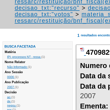
ressarc/restituição/bnf_fiscal(ex
decisao_txt:"recurso"
>
decisao
decisao_txt:"votos"
>
materia_s
ressarc/restituição/bnf_fiscal(ex
1
resultados encont
BUSCA FACETADA
470982
Matéria
IPI- processos NT - ressa
(1)
Nome Relator
Numero 
Não Informado
(1)
Ano Sessão
Data da 
0006
(1)
Ano Publicação
Data da 
2007
(1)
Decisão
2007
ao
(1)
de
(1)
Ementa:
negou
(1)
por
(1)