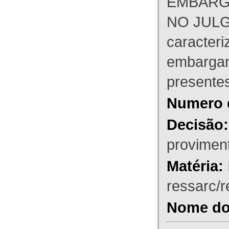
EMBARG
NO JULG
caracteri
embargant
presente
Numero 
Decisão:
proviment
Matéria:
ressarc/re
Nome do 