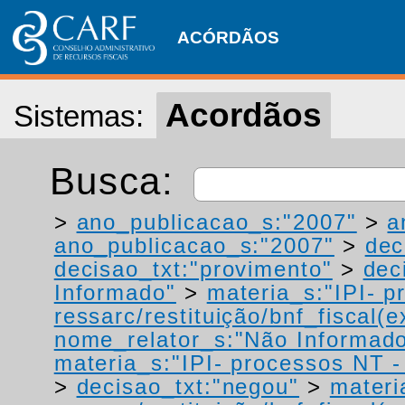
ACÓRDÃOS
Acordãos
Sistemas:
Busca:
>
ano_publicacao_s:"2007"
>
a
ano_publicacao_s:"2007"
>
dec
decisao_txt:"provimento"
>
dec
Informado"
>
materia_s:"IPI- p
ressarc/restituição/bnf_fiscal(ex
nome_relator_s:"Não Informad
materia_s:"IPI- processos NT - r
>
decisao_txt:"negou"
>
materi