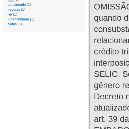
OMISSÃO
provimento
(1)
recurso
(1)
se
(1)
quando d
unanimidade
(1)
votos
(1)
consubst
relaciona
crédito tr
interpos
SELIC. S
gênero re
Decreto n
atualizad
art. 39 d