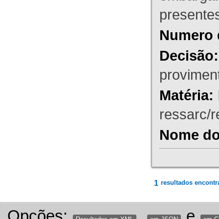
presente
Numero 
Decisão:
proviment
Matéria:
ressarc/re
Nome do 
1
resultados encontr
Opções:
,
e