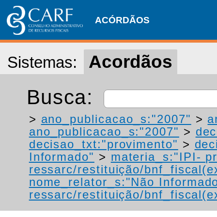
ACÓRDÃOS
Acordãos
Sistemas:
Busca:
>
ano_publicacao_s:"2007"
>
a
ano_publicacao_s:"2007"
>
dec
decisao_txt:"provimento"
>
dec
Informado"
>
materia_s:"IPI- p
ressarc/restituição/bnf_fiscal(ex
nome_relator_s:"Não Informad
ressarc/restituição/bnf_fiscal(ex