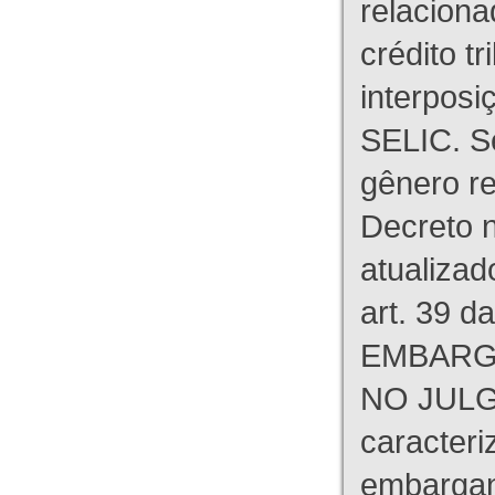
relaciona
crédito tr
interpos
SELIC. S
gênero re
Decreto n
atualizad
art. 39 d
EMBARG
NO JULG
caracteri
embargant