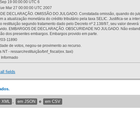
Sep 19 00:00:00 UTC 6
ue Mar 27 00:00:00 UTC 2007
 DECLARAÇÃO. OMISSÃO DO JULGADO. Constatada omissão, quando do julgamen
m a atualização monetária do crédito tributário pela taxa SELIC. Justifica-se a 
 restituição segundo tratamento dado pelo Decreto nº 2.138/97, seu valor deverá 
rovido. EMBARGOS DE DECLARAÇÃO. OBSCURIDADE NO JULGADO. Não estando dev
osição dos presentes embargos. Embargos provido em parte.
03-11890
ade de votos, negou-se provimento ao recurso.
 NT - ressarc/restituição/bnf_fiscal(ex.:taxi)
Informado
all fields
ados.
m XML
,
em JSON
e
em CSV