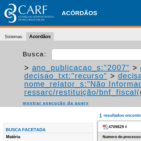
ACÓRDÃOS
Acordãos
Sistemas:
Busca:
>
ano_publicacao_s:"2007"
>
decisao_txt:"recurso"
>
decis
nome_relator_s:"Não Informa
ressarc/restituição/bnf_fiscal(
mostrar execução da query
1
resultados encont
4709829
#
BUSCA FACETADA
Matéria
Numero do processo