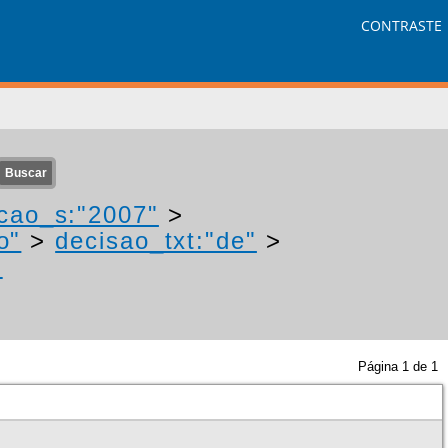
CONTRASTE
cao_s:"2007"
>
o"
>
decisao_txt:"de"
>
-
Página
1
de
1