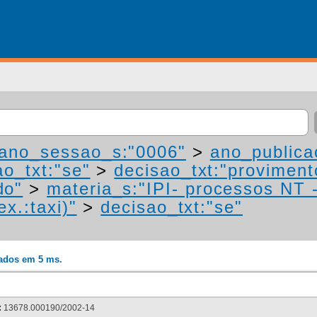
ano_sessao_s:"0006"
>
ano_publica
ao_txt:"se"
>
decisao_txt:"proviment
do"
>
materia_s:"IPI- processos NT 
ex.:taxi)"
>
decisao_txt:"se"
rados em 5 ms.
:
13678.000190/2002-14