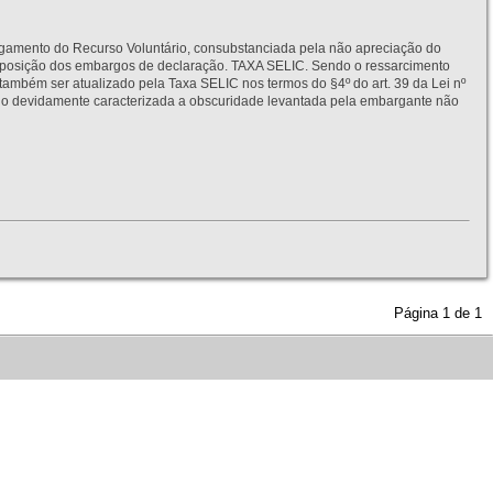
to do Recurso Voluntário, consubstanciada pela não apreciação do
interposição dos embargos de declaração. TAXA SELIC. Sendo o ressarcimento
também ser atualizado pela Taxa SELIC nos termos do §4º do art. 39 da Lei nº
idamente caracterizada a obscuridade levantada pela embargante não
Página
1
de
1