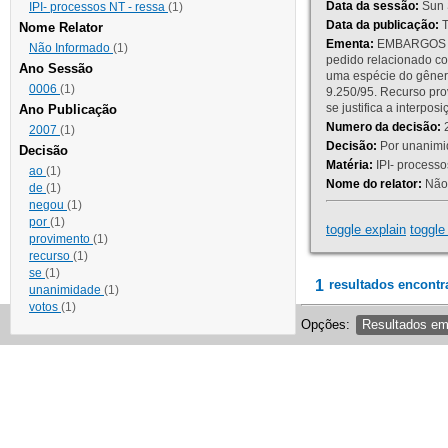
Data da sessão:
Sun 
IPI- processos NT - ressa
(1)
Data da publicação:
T
Nome Relator
Ementa:
EMBARGOS DE
Não Informado
(1)
pedido relacionado co
Ano Sessão
uma espécie do gênero
0006
(1)
9.250/95. Recurso p
se justifica a interp
Ano Publicação
Numero da decisão:
2
2007
(1)
Decisão:
Por unanimid
Decisão
Matéria:
IPI- processos
ao
(1)
Nome do relator:
Não 
de
(1)
negou
(1)
por
(1)
toggle explain
toggle 
provimento
(1)
recurso
(1)
se
(1)
1
resultados encontr
unanimidade
(1)
votos
(1)
Opções:
Resultados e