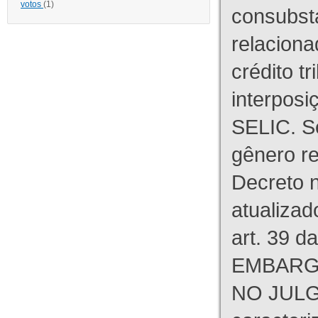
votos
(1)
consubst
relaciona
crédito tr
interpos
SELIC. S
gênero re
Decreto n
atualizad
art. 39 d
EMBARG
NO JULG