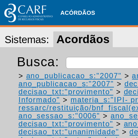
ACÓRDÃOS
Acordãos
Sistemas:
Busca:
>
ano_publicacao_s:"2007"
>
a
ano_publicacao_s:"2007"
>
dec
decisao_txt:"provimento"
>
dec
Informado"
>
materia_s:"IPI- p
ressarc/restituição/bnf_fiscal(ex
ano_sessao_s:"0006"
>
ano_se
decisao_txt:"provimento"
>
ano
decisao_txt:"unanimidade"
>
de