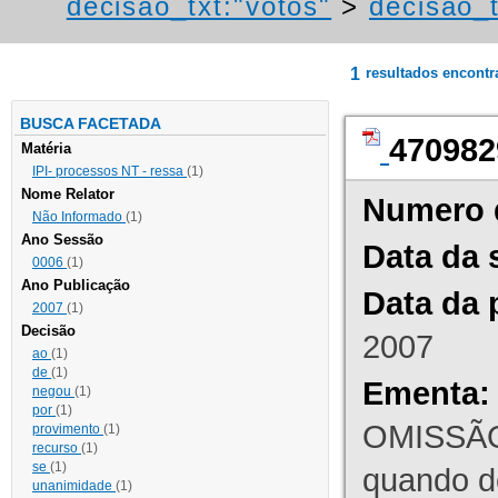
decisao_txt:"votos"
>
decisao_t
1
resultados encont
BUSCA FACETADA
470982
Matéria
IPI- processos NT - ressa
(1)
Nome Relator
Numero 
Não Informado
(1)
Ano Sessão
Data da 
0006
(1)
Ano Publicação
Data da 
2007
(1)
Decisão
2007
ao
(1)
de
(1)
Ementa:
negou
(1)
por
(1)
OMISSÃO
provimento
(1)
recurso
(1)
se
(1)
quando d
unanimidade
(1)