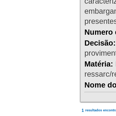
caracteri
embargant
presente
Numero 
Decisão:
proviment
Matéria:
ressarc/re
Nome do 
1
resultados encontr