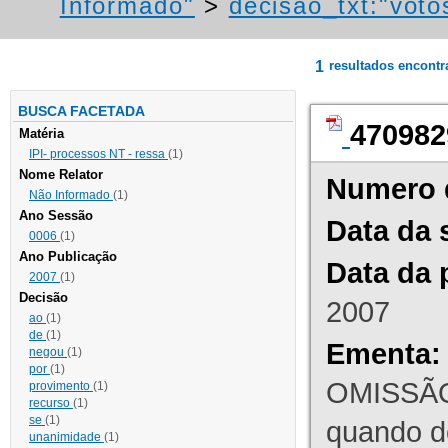
Informado"
>
decisao_txt:"voto
1
resultados encont
BUSCA FACETADA
470982
Matéria
IPI- processos NT - ressa
(1)
Nome Relator
Numero 
Não Informado
(1)
Ano Sessão
Data da 
0006
(1)
Ano Publicação
Data da 
2007
(1)
Decisão
2007
ao
(1)
de
(1)
Ementa:
negou
(1)
por
(1)
OMISSÃO
provimento
(1)
recurso
(1)
se
(1)
quando d
unanimidade
(1)