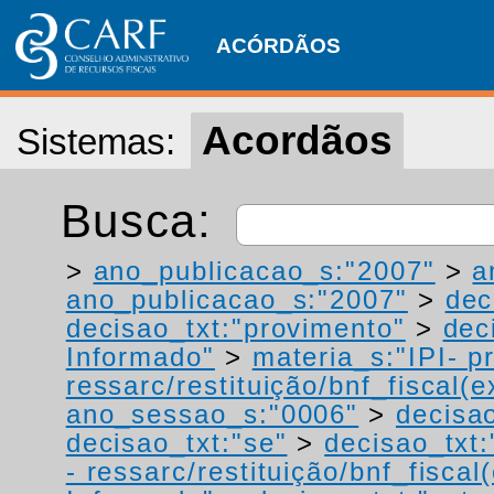
ACÓRDÃOS
Acordãos
Sistemas:
Busca:
>
ano_publicacao_s:"2007"
>
a
ano_publicacao_s:"2007"
>
dec
decisao_txt:"provimento"
>
dec
Informado"
>
materia_s:"IPI- p
ressarc/restituição/bnf_fiscal(ex
ano_sessao_s:"0006"
>
decisao
decisao_txt:"se"
>
decisao_txt
- ressarc/restituição/bnf_fiscal(