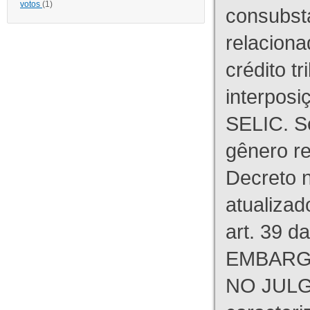
votos
(1)
consubst
relaciona
crédito tr
interpos
SELIC. S
gênero re
Decreto n
atualizad
art. 39 d
EMBARG
NO JULG