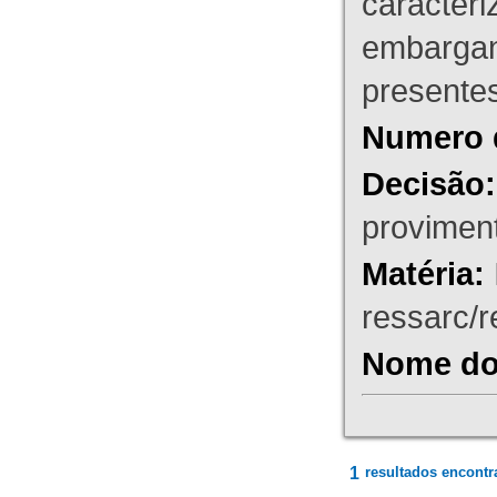
caracteri
embargant
presente
Numero 
Decisão:
proviment
Matéria:
ressarc/re
Nome do 
1
resultados encontr