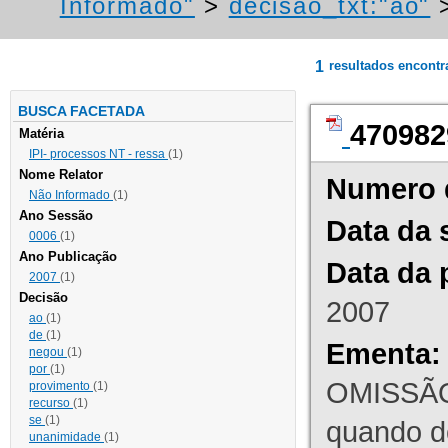
Informado"
>
decisao_txt:"ao"
1
resultados encont
BUSCA FACETADA
470982
Matéria
IPI- processos NT - ressa
(1)
Nome Relator
Numero 
Não Informado
(1)
Ano Sessão
Data da 
0006
(1)
Ano Publicação
Data da 
2007
(1)
Decisão
2007
ao
(1)
de
(1)
Ementa:
negou
(1)
por
(1)
OMISSÃO
provimento
(1)
recurso
(1)
se
(1)
quando d
unanimidade
(1)