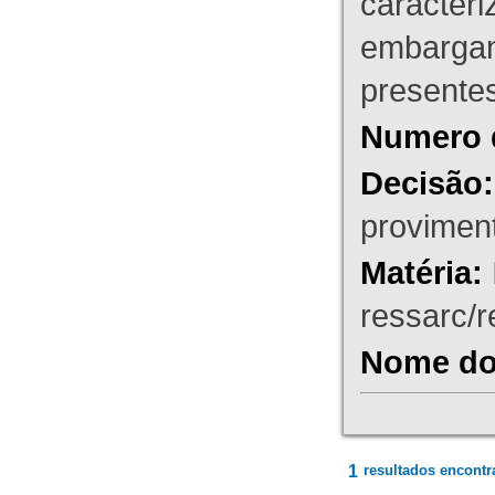
caracteri
embargant
presente
Numero 
Decisão:
proviment
Matéria:
ressarc/re
Nome do 
1
resultados encontr