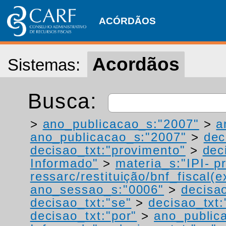
ACÓRDÃOS
Acordãos
Sistemas:
Busca:
>
ano_publicacao_s:"2007"
>
a
ano_publicacao_s:"2007"
>
dec
decisao_txt:"provimento"
>
dec
Informado"
>
materia_s:"IPI- p
ressarc/restituição/bnf_fiscal(ex
ano_sessao_s:"0006"
>
decisao
decisao_txt:"se"
>
decisao_txt:
decisao_txt:"por"
>
ano_public