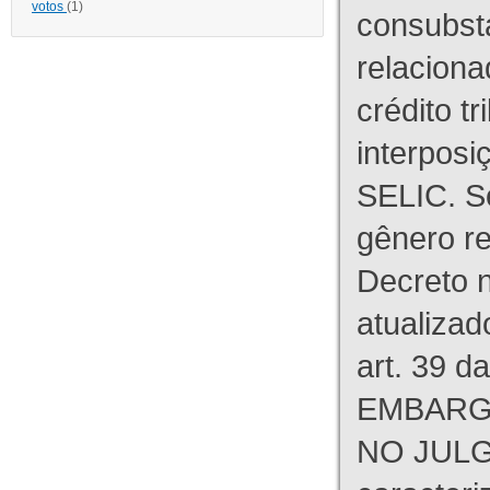
votos
(1)
consubst
relaciona
crédito tr
interpos
SELIC. S
gênero re
Decreto n
atualizad
art. 39 d
EMBARG
NO JULG