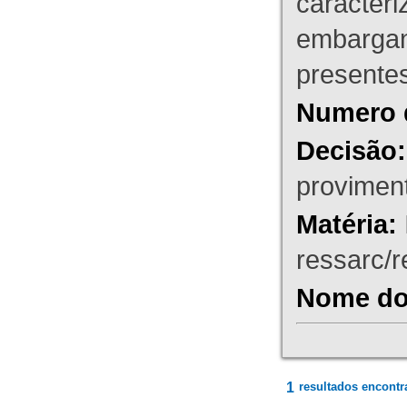
caracteri
embargant
presente
Numero 
Decisão:
proviment
Matéria:
ressarc/re
Nome do 
1
resultados encontr