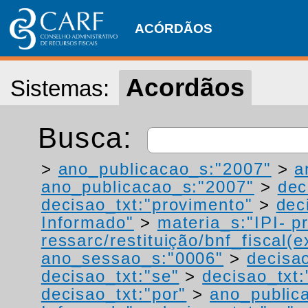
ACÓRDÃOS
Acordãos
Sistemas:
Busca:
>
ano_publicacao_s:"2007"
>
a
ano_publicacao_s:"2007"
>
dec
decisao_txt:"provimento"
>
dec
Informado"
>
materia_s:"IPI- p
ressarc/restituição/bnf_fiscal(ex
ano_sessao_s:"0006"
>
decisao
decisao_txt:"se"
>
decisao_txt:
decisao_txt:"por"
>
ano_public