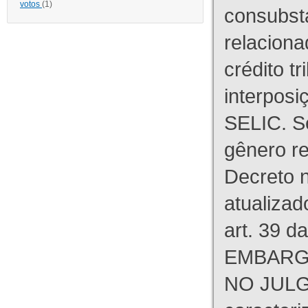
votos
(1)
consubst
relaciona
crédito tr
interpos
SELIC. S
gênero re
Decreto n
atualizad
art. 39 d
EMBARG
NO JULG