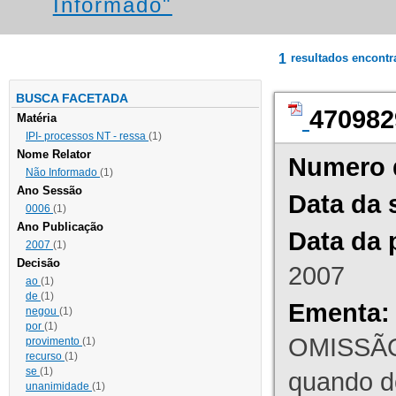
Informado"
1
resultados encont
BUSCA FACETADA
470982
Matéria
IPI- processos NT - ressa
(1)
Nome Relator
Numero 
Não Informado
(1)
Ano Sessão
Data da 
0006
(1)
Ano Publicação
Data da 
2007
(1)
Decisão
2007
ao
(1)
de
(1)
Ementa:
negou
(1)
por
(1)
OMISSÃO
provimento
(1)
recurso
(1)
se
(1)
quando d
unanimidade
(1)