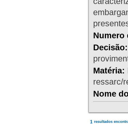
caracteri
embargant
presente
Numero 
Decisão:
proviment
Matéria:
ressarc/re
Nome do 
1
resultados encontr