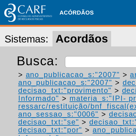
ACÓRDÃOS
Acordãos
Sistemas:
Busca:
>
ano_publicacao_s:"2007"
>
a
ano_publicacao_s:"2007"
>
dec
decisao_txt:"provimento"
>
dec
Informado"
>
materia_s:"IPI- p
ressarc/restituição/bnf_fiscal(ex
ano_sessao_s:"0006"
>
decisao
decisao_txt:"se"
>
decisao_txt:
decisao_txt:"por"
>
ano_public