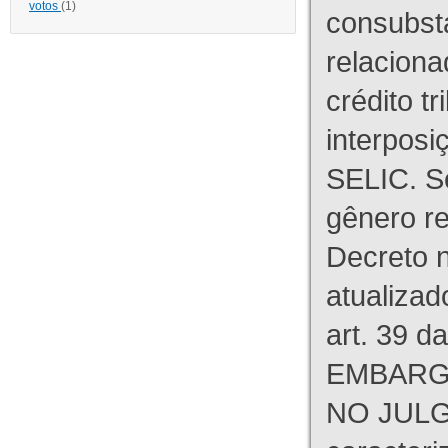
votos
(1)
consubst
relaciona
crédito tr
interpos
SELIC. S
gênero re
Decreto n
atualizad
art. 39 d
EMBARG
NO JULG