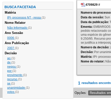
4709829
#
BUSCA FACETADA
Matéria
Numero do processo
Data da sessão:
Sun 
IPI- processos NT - ressa
(1)
Data da publicação:
T
Nome Relator
Ementa:
EMBARGOS DE
Não Informado
(1)
pedido relacionado co
Ano Sessão
uma espécie do gênero
0006
(1)
9.250/95. Recurso p
se justifica a interp
Ano Publicação
Numero da decisão:
2
2007
(1)
Decisão:
Por unanimid
Decisão
Matéria:
IPI- processos
ao
(1)
Nome do relator:
Não 
de
(1)
negou
(1)
por
(1)
provimento
(1)
recurso
(1)
1
resultados encontr
se
(1)
unanimidade
(1)
votos
(1)
Opções:
Resultados e