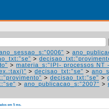
ano_sessao_s:"0006"
>
ano_publica
ao_txt:"se"
>
decisao_txt:"proviment
do"
>
materia_s:"IPI- processos NT 
ex.:taxi)"
>
decisao_txt:"se"
>
ano_s
t:"provimento"
>
decisao_txt:"se"
>
t:"se"
>
ano_publicacao_s:"2007"
>
rados em 5 ms.