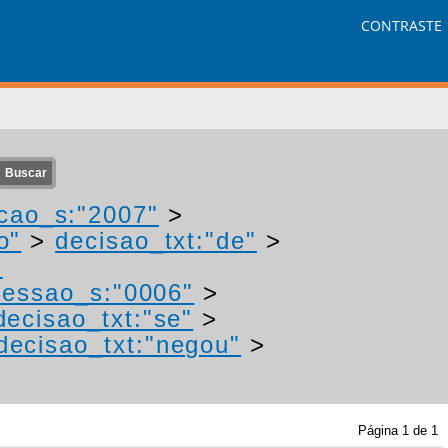
CONTRASTE
cao_s:"2007"
>
o"
>
decisao_txt:"de"
>
-
essao_s:"0006"
>
decisao_txt:"se"
>
decisao_txt:"negou"
>
Página
1
de
1