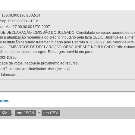
:
13678.000190/2002-14
Sep 19 00:00:00 UTC 6
ue Mar 27 00:00:00 UTC 2007
 DECLARAÇÃO. OMISSÃO DO JULGADO. Constatada omissão, quando do julgamen
m a atualização monetária do crédito tributário pela taxa SELIC. Justifica-se a 
 restituição segundo tratamento dado pelo Decreto nº 2.138/97, seu valor deverá 
rovido. EMBARGOS DE DECLARAÇÃO. OBSCURIDADE NO JULGADO. Não estando dev
osição dos presentes embargos. Embargos provido em parte.
03-11890
ade de votos, negou-se provimento ao recurso.
 NT - ressarc/restituição/bnf_fiscal(ex.:taxi)
Informado
ados.
m XML
,
em JSON
e
em CSV