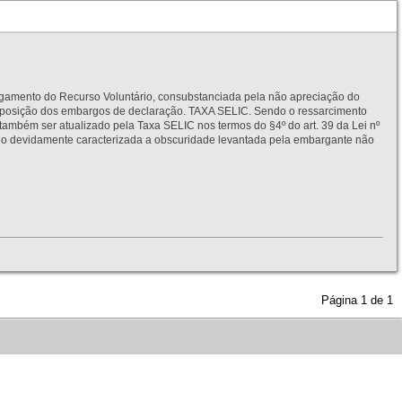
to do Recurso Voluntário, consubstanciada pela não apreciação do
interposição dos embargos de declaração. TAXA SELIC. Sendo o ressarcimento
também ser atualizado pela Taxa SELIC nos termos do §4º do art. 39 da Lei nº
idamente caracterizada a obscuridade levantada pela embargante não
Página
1
de
1