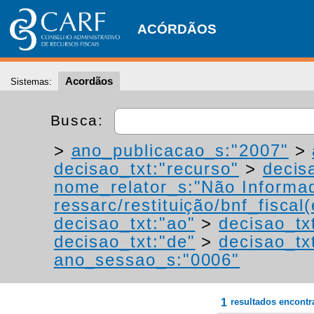
ACÓRDÃOS
Acordãos
Sistemas:
Busca:
>
ano_publicacao_s:"2007"
>
decisao_txt:"recurso"
>
decis
nome_relator_s:"Não Informa
ressarc/restituição/bnf_fiscal(
decisao_txt:"ao"
>
decisao_tx
decisao_txt:"de"
>
decisao_tx
ano_sessao_s:"0006"
1
resultados encont