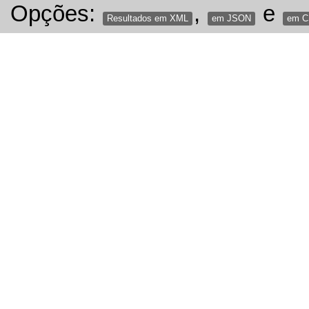
Opções:
,
e
Resultados em XML
em JSON
em 