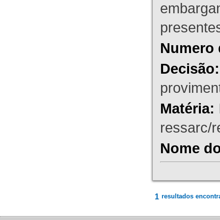
embargant
presente
Numero 
Decisão:
proviment
Matéria:
ressarc/re
Nome do 
1
resultados encontr