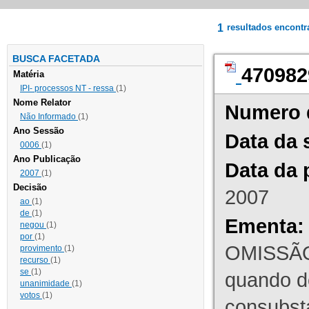
1
resultados encont
BUSCA FACETADA
470982
Matéria
IPI- processos NT - ressa
(1)
Nome Relator
Numero 
Não Informado
(1)
Ano Sessão
Data da 
0006
(1)
Ano Publicação
Data da 
2007
(1)
Decisão
2007
ao
(1)
de
(1)
Ementa:
negou
(1)
por
(1)
OMISSÃO
provimento
(1)
recurso
(1)
se
(1)
quando d
unanimidade
(1)
votos
(1)
consubst