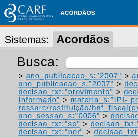
ACÓRDÃOS
Acordãos
Sistemas:
Busca:
>
ano_publicacao_s:"2007"
>
a
ano_publicacao_s:"2007"
>
dec
decisao_txt:"provimento"
>
dec
Informado"
>
materia_s:"IPI- p
ressarc/restituição/bnf_fiscal(ex
ano_sessao_s:"0006"
>
decisao
decisao_txt:"se"
>
decisao_txt:
decisao_txt:"por"
>
decisao_txt