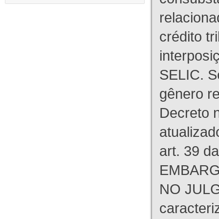
relaciona
crédito tr
interpos
SELIC. S
gênero re
Decreto n
atualizad
art. 39 d
EMBARG
NO JULG
caracteri