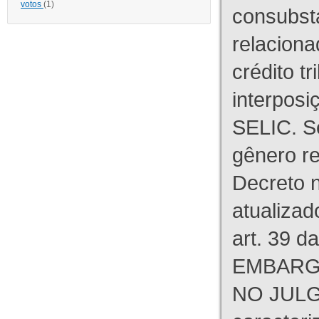
votos
(1)
consubst
relaciona
crédito tr
interpos
SELIC. S
gênero re
Decreto n
atualizad
art. 39 d
EMBARG
NO JULG