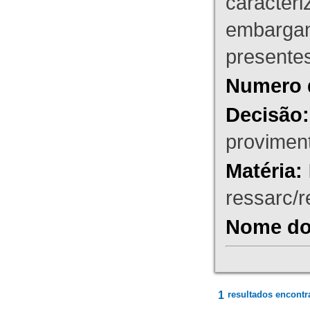
caracteri
embargant
presente
Numero 
Decisão:
proviment
Matéria:
ressarc/re
Nome do 
1
resultados encontr