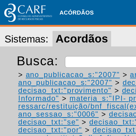
ACÓRDÃOS
Acordãos
Sistemas:
Busca:
>
ano_publicacao_s:"2007"
>
a
ano_publicacao_s:"2007"
>
dec
decisao_txt:"provimento"
>
dec
Informado"
>
materia_s:"IPI- p
ressarc/restituição/bnf_fiscal(ex
ano_sessao_s:"0006"
>
decisao
decisao_txt:"se"
>
decisao_txt:
decisao_txt:"por"
>
decisao_txt