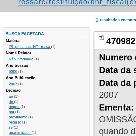
ressarc/restituição/bnf_fiscal(ex
1
resultados encont
BUSCA FACETADA
470982
Matéria
IPI- processos NT - ressa
(1)
Nome Relator
Numero 
Não Informado
(1)
Ano Sessão
Data da 
0006
(1)
Ano Publicação
Data da 
2007
(1)
Decisão
2007
ao
(1)
de
(1)
Ementa:
negou
(1)
por
(1)
OMISSÃO
provimento
(1)
recurso
(1)
se
(1)
quando d
unanimidade
(1)