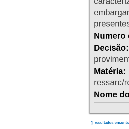
caracteri
embargant
presente
Numero 
Decisão:
proviment
Matéria:
ressarc/re
Nome do 
1
resultados encontr