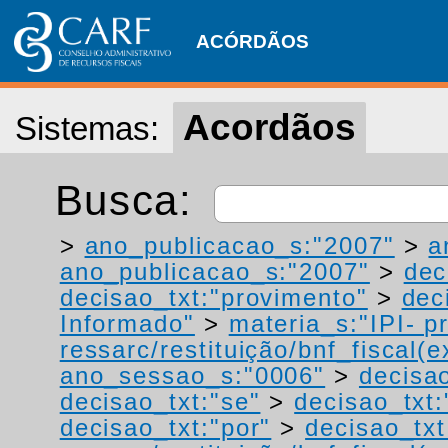
ACÓRDÃOS
Acordãos
Sistemas:
Busca:
>
ano_publicacao_s:"2007"
>
a
ano_publicacao_s:"2007"
>
dec
decisao_txt:"provimento"
>
dec
Informado"
>
materia_s:"IPI- p
ressarc/restituição/bnf_fiscal(ex
ano_sessao_s:"0006"
>
decisao
decisao_txt:"se"
>
decisao_txt:
decisao_txt:"por"
>
decisao_txt