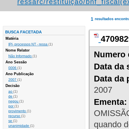
ressarc/restituição/bnf_fiscal(ex
1
resultados encont
BUSCA FACETADA
470982
Matéria
IPI- processos NT - ressa
(1)
Nome Relator
Numero 
Não Informado
(1)
Ano Sessão
Data da 
0006
(1)
Ano Publicação
Data da 
2007
(1)
Decisão
2007
ao
(1)
de
(1)
Ementa:
negou
(1)
por
(1)
OMISSÃO
provimento
(1)
recurso
(1)
se
(1)
quando d
unanimidade
(1)