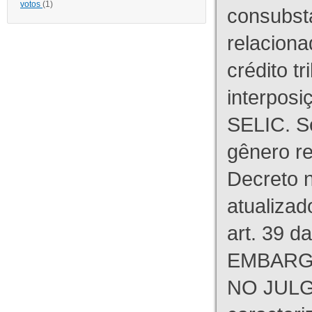
votos
(1)
consubst
relaciona
crédito tr
interpos
SELIC. S
gênero re
Decreto n
atualizad
art. 39 d
EMBARG
NO JULG