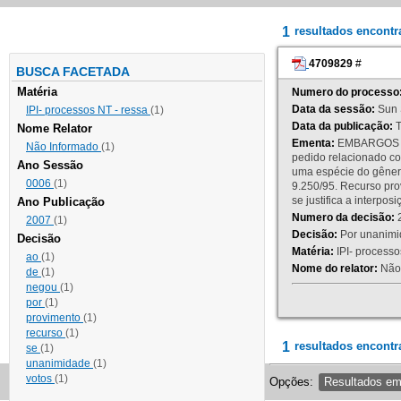
1
resultados encont
4709829
#
BUSCA FACETADA
Matéria
Numero do processo
Data da sessão:
Sun 
IPI- processos NT - ressa
(1)
Data da publicação:
T
Nome Relator
Ementa:
EMBARGOS DE
Não Informado
(1)
pedido relacionado co
Ano Sessão
uma espécie do gênero
0006
(1)
9.250/95. Recurso p
se justifica a interp
Ano Publicação
Numero da decisão:
2
2007
(1)
Decisão:
Por unanimid
Decisão
Matéria:
IPI- processos
ao
(1)
Nome do relator:
Não 
de
(1)
negou
(1)
por
(1)
provimento
(1)
recurso
(1)
1
resultados encontr
se
(1)
unanimidade
(1)
votos
(1)
Opções:
Resultados e