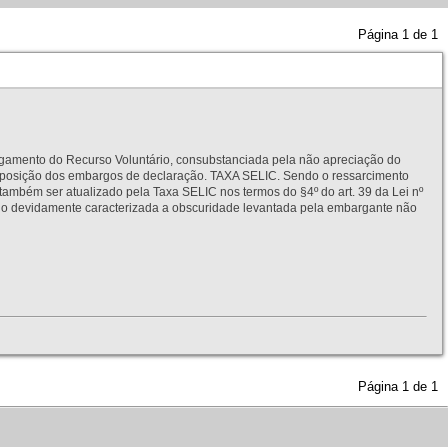
Página
1
de
1
to do Recurso Voluntário, consubstanciada pela não apreciação do
interposição dos embargos de declaração. TAXA SELIC. Sendo o ressarcimento
também ser atualizado pela Taxa SELIC nos termos do §4º do art. 39 da Lei nº
idamente caracterizada a obscuridade levantada pela embargante não
Página
1
de
1