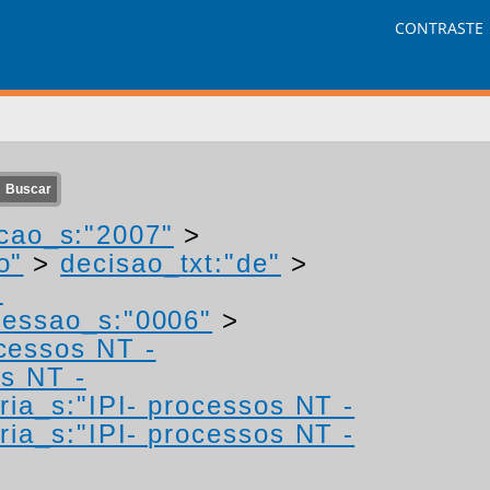
CONTRASTE
cao_s:"2007"
>
o"
>
decisao_txt:"de"
>
-
essao_s:"0006"
>
ocessos NT -
os NT -
ria_s:"IPI- processos NT -
ria_s:"IPI- processos NT -