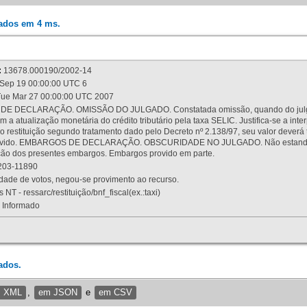
rados em 4 ms.
:
13678.000190/2002-14
Sep 19 00:00:00 UTC 6
ue Mar 27 00:00:00 UTC 2007
 DECLARAÇÃO. OMISSÃO DO JULGADO. Constatada omissão, quando do julgamen
m a atualização monetária do crédito tributário pela taxa SELIC. Justifica-se a 
 restituição segundo tratamento dado pelo Decreto nº 2.138/97, seu valor deverá 
rovido. EMBARGOS DE DECLARAÇÃO. OBSCURIDADE NO JULGADO. Não estando dev
osição dos presentes embargos. Embargos provido em parte.
03-11890
ade de votos, negou-se provimento ao recurso.
 NT - ressarc/restituição/bnf_fiscal(ex.:taxi)
Informado
ados.
m XML
,
em JSON
e
em CSV