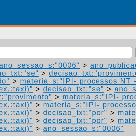
ano_sessao_s:"0006"
>
ano_publica
ao_txt:"se"
>
decisao_txt:"proviment
do"
>
materia_s:"IPI- processos NT 
ex.:taxi)"
>
decisao_txt:"se"
>
ano_s
t:"provimento"
>
materia_s:"IPI- pr
ex.:taxi)"
>
materia_s:"IPI- process
ex.:taxi)"
>
decisao_txt:"por"
>
mate
ex.:taxi)"
>
decisao_txt:"por"
>
mate
ex.:taxi)"
>
ano_sessao_s:"0006"