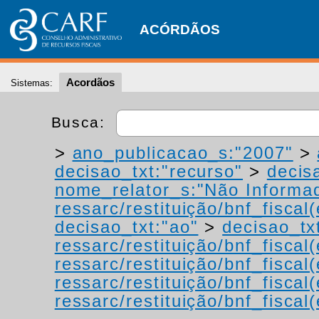
ACÓRDÃOS
Acordãos
Sistemas:
Busca:
>
ano_publicacao_s:"2007"
>
decisao_txt:"recurso"
>
decis
nome_relator_s:"Não Informa
ressarc/restituição/bnf_fiscal(
decisao_txt:"ao"
>
decisao_tx
ressarc/restituição/bnf_fiscal(
ressarc/restituição/bnf_fiscal(
ressarc/restituição/bnf_fiscal(
ressarc/restituição/bnf_fiscal(