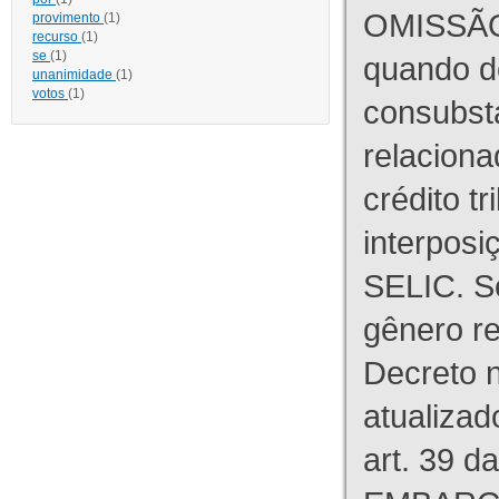
OMISSÃO
provimento
(1)
recurso
(1)
se
(1)
quando d
unanimidade
(1)
votos
(1)
consubst
relaciona
crédito tr
interpos
SELIC. S
gênero re
Decreto n
atualizad
art. 39 d