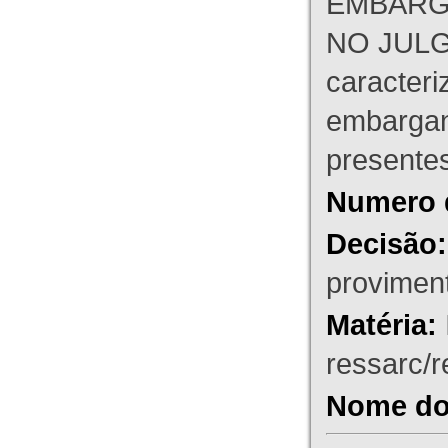
EMBARG
NO JULG
caracteri
embargant
presente
Numero 
Decisão:
proviment
Matéria:
ressarc/re
Nome do 