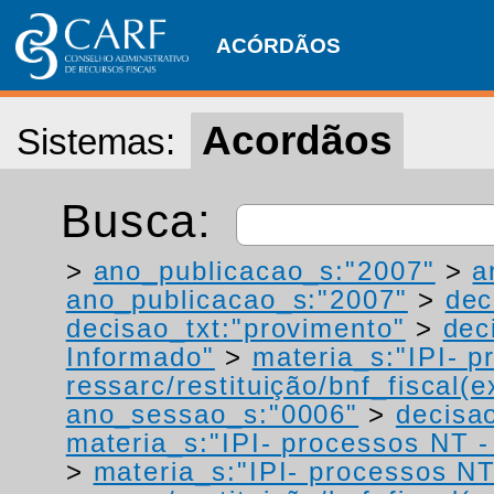
ACÓRDÃOS
Acordãos
Sistemas:
Busca:
>
ano_publicacao_s:"2007"
>
a
ano_publicacao_s:"2007"
>
dec
decisao_txt:"provimento"
>
dec
Informado"
>
materia_s:"IPI- p
ressarc/restituição/bnf_fiscal(ex
ano_sessao_s:"0006"
>
decisao
materia_s:"IPI- processos NT - r
>
materia_s:"IPI- processos NT