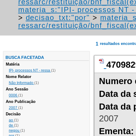
ressarc/restituição/bnf_fiscal(ex
materia_s:"IPI- processos NT - r
>
decisao_txt:"por"
>
materia_s
ressarc/restituição/bnf_fiscal(ex
1
resultados encont
BUSCA FACETADA
470982
Matéria
IPI- processos NT - ressa
(1)
Nome Relator
Numero 
Não Informado
(1)
Ano Sessão
Data da 
0006
(1)
Ano Publicação
Data da 
2007
(1)
Decisão
2007
ao
(1)
de
(1)
Ementa:
negou
(1)
por
(1)