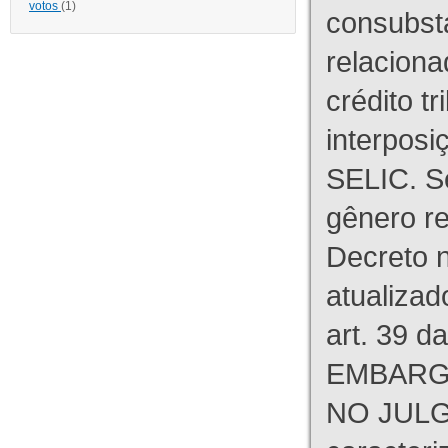
votos
(1)
consubst
relaciona
crédito tr
interpos
SELIC. S
gênero re
Decreto n
atualizad
art. 39 d
EMBARG
NO JULG