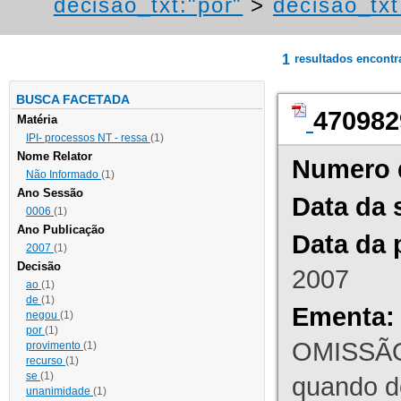
decisao_txt:"por"
>
decisao_txt
1
resultados encont
BUSCA FACETADA
470982
Matéria
IPI- processos NT - ressa
(1)
Nome Relator
Numero 
Não Informado
(1)
Ano Sessão
Data da 
0006
(1)
Ano Publicação
Data da 
2007
(1)
Decisão
2007
ao
(1)
de
(1)
Ementa:
negou
(1)
por
(1)
OMISSÃO
provimento
(1)
recurso
(1)
se
(1)
quando d
unanimidade
(1)