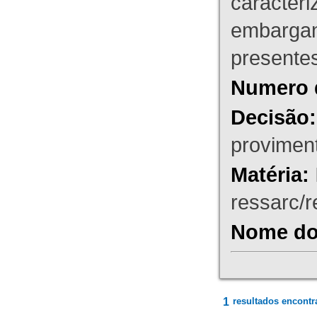
caracteri
embargant
presente
Numero 
Decisão:
proviment
Matéria:
ressarc/re
Nome do 
1
resultados encontr