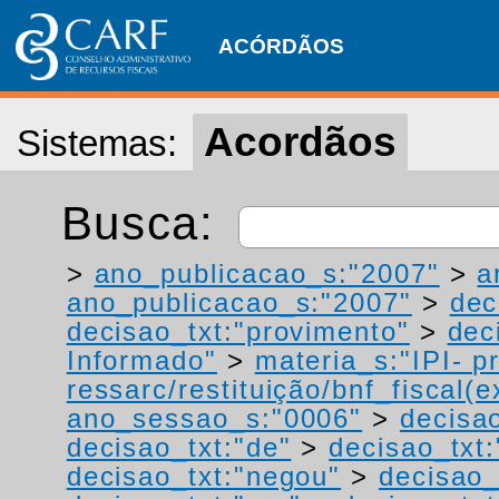
ACÓRDÃOS
Acordãos
Sistemas:
Busca:
>
ano_publicacao_s:"2007"
>
a
ano_publicacao_s:"2007"
>
dec
decisao_txt:"provimento"
>
dec
Informado"
>
materia_s:"IPI- p
ressarc/restituição/bnf_fiscal(ex
ano_sessao_s:"0006"
>
decisao
decisao_txt:"de"
>
decisao_txt:
decisao_txt:"negou"
>
decisao_